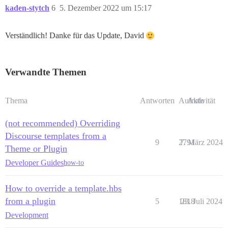
kaden-stytch
6
5. Dezember 2022 um 15:17
Verständlich! Danke für das Update, David
Verwandte Themen
Thema
Antworten
Aufrufe
Aktivität
(not recommended) Overriding
Discourse templates from a
9
2791
7. März 2024
Theme or Plugin
Developer Guides
how-to
How to override a template.hbs
from a plugin
5
1818
23. Juli 2024
Development