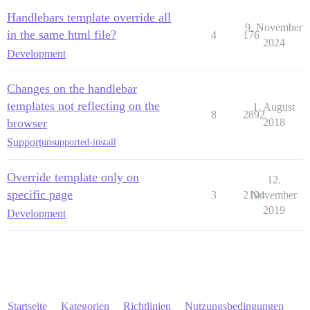
Handlebars template override all
9. November
in the same html file?
4
176
2024
Development
Changes on the handlebar
templates not reflecting on the
1. August
8
2892
browser
2018
Support
unsupported-install
Override template only on
12.
specific page
3
2104
November
2019
Development
Startseite
Kategorien
Richtlinien
Nutzungsbedingungen