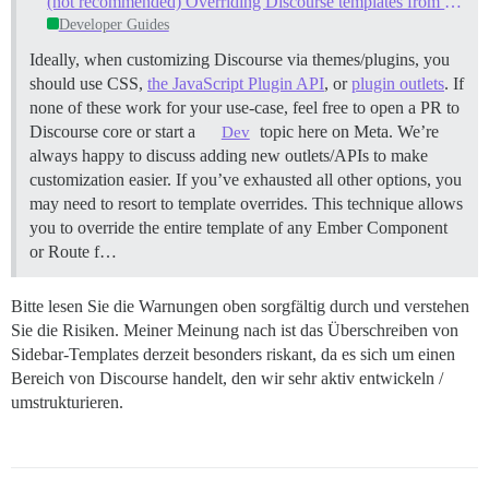
(not recommended) Overriding Discourse templates from a Theme or Plugin
Developer Guides
Ideally, when customizing Discourse via themes/plugins, you
should use CSS,
the JavaScript Plugin API
, or
plugin outlets
. If
none of these work for your use-case, feel free to open a PR to
Discourse core or start a
topic here on Meta. We’re
Dev
always happy to discuss adding new outlets/APIs to make
customization easier. If you’ve exhausted all other options, you
may need to resort to template overrides. This technique allows
you to override the entire template of any Ember Component
or Route f…
Bitte lesen Sie die Warnungen oben sorgfältig durch und verstehen
Sie die Risiken. Meiner Meinung nach ist das Überschreiben von
Sidebar-Templates derzeit besonders riskant, da es sich um einen
Bereich von Discourse handelt, den wir sehr aktiv entwickeln /
umstrukturieren.