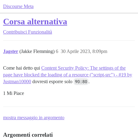
Discourse Meta
Corsa alternativa
Contribuisci
Funzionalità
Jagster
(Jakke Flemming)
6
30 Aprile 2023, 8:09pm
Come hai detto qui
Content Security Policy: The settings of the
page have blocked the loading of a resource ("script-src") - #19 by
Justman10000
dovresti esporre solo
90:80
.
1 Mi Piace
mostra messaggio in argomento
Argomenti correlati