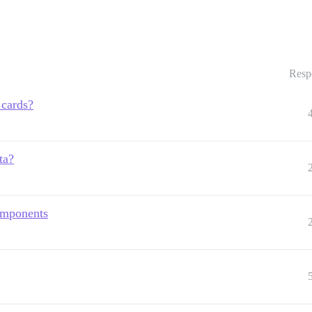
Resp
 cards?
ta?
omponents