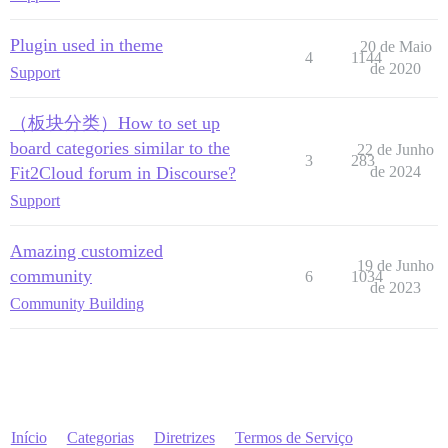
Plugin used in theme
20 de Maio
4
1144
de 2020
Support
（板块分类）How to set up
board categories similar to the
22 de Junho
3
283
Fit2Cloud forum in Discourse?
de 2024
Support
Amazing customized
19 de Junho
community
6
1034
de 2023
Community Building
Início
Categorias
Diretrizes
Termos de Serviço