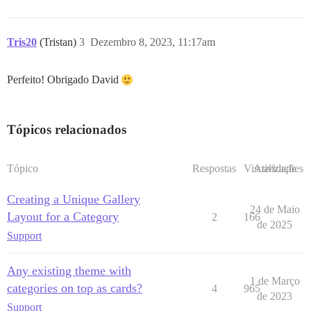
Tris20
(Tristan)
3
Dezembro 8, 2023, 11:17am
Perfeito! Obrigado David
Tópicos relacionados
Tópico
Respostas
Visualizações
Atividade
Creating a Unique Gallery
24 de Maio
Layout for a Category
2
166
de 2025
Support
Any existing theme with
1 de Março
categories on top as cards?
4
965
de 2023
Support