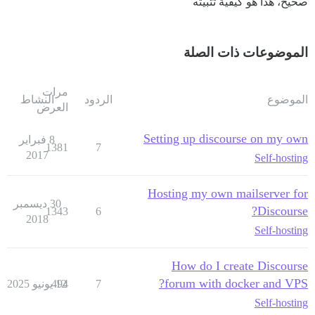
صحيح، هذا هو كيفية تثبيته
الموضوعات ذات الصلة
مرات
الموضوع
الردود
النشاط
العرض
Setting up discourse on my own
8 فبراير
1381
7
2017
Self-hosting
Hosting my own mailserver for
30 ديسمبر
Discourse?
1343
6
2018
Self-hosting
How do I create Discourse
forum with docker and VPS?
7
12 يونيو 2025
494
Self-hosting