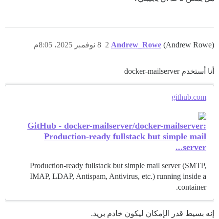
(Andrew Rowe)
Andrew_Rowe
2
8 نوفمبر 2025، 8:05م
أنا أستخدم docker-mailserver
github.com
GitHub - docker-mailserver/docker-mailserver:
Production-ready fullstack but simple mail
server...
Production-ready fullstack but simple mail server (SMTP,
IMAP, LDAP, Antispam, Antivirus, etc.) running inside a
container.
إنه بسيط قدر الإمكان ليكون خادم بريد.