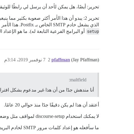
تحرير: أيضًا، هل يمكن لأحد أن يرسل لي رابطًا للوثيقة التي تحدد جميع متغيرات “MTP
تحرير 2: يبدو أن هذا الأمر أكثر صعوبة بكثير مما ينبغي. أعتقد أن ‘localhost’ يتم حلها داخل حاوية Docker إلى حاوية Docker الخاصة بـ Discourse نفسها (
الذي يشغل خادم SMTP الخاص بـ Postfix. هذا الأمر معقد أكثر بسبب إعدادات
setup
أو البرامج الفرعية التابعة له). ما هو الإعداد الصحيح هنا لجعل Discourse يستخدم خادم SMTP الذي أريد تشغي
(Jay Pfaffman)
pfaffman
2
7 نوفمبر 2019، 3:14م
maltfield:
أنا مندهش جدًا من أن هذا غير مدعوم بشكل افتر
أعتقد أن هذا لم يكن دقيقًا جدًا منذ حوالي 20 عامًا.
لا يمكنك استخدام discourse-setup لمواقف مثل وضعك لأن قلة قليلة من الأشخاص لديهم خوادم SMTP غير محمية بكلمة مرور، حتى خلف جدار الحماية.
ما سأفعله هو إعداد كلمات مرور SMTP لخادم البريد الخاص بي. في الواقع، لا توجد عيوب كبيرة في ذلك.