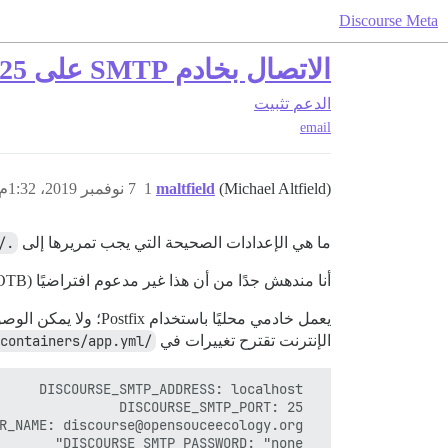
Discourse Meta
الاتصال بخادم SMTP على localhost:25 بدون مصادقة؟
الدعم
تثبيت
email
(Michael Altfield)
maltfield
1
7 نوفمبر 2019، 1:32م
ما هي الإعدادات الصحيحة التي يجب تمريرها إلى
discourse-setup
أنا مندهش جدًا من أن هذا غير مدعوم افتراضيًا (OOTB)؛ فهو الإعداد الافتراضي في معظم تثبيتات لينكس.
يعمل خادمي محليًا باستخدام Postfix؛ ولا يمكن الوصول إليه من الإنترنت. يعمل بشكل جيد، على سبيل المثال، عند تشغيل أمر
الإنترنت تقترح تغييرات في
/var/discourse/containers/app.yml