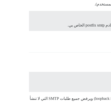
في عام 2019، يُعد هذا التكوين الافتراضي لـ Postfix على أنظمة RHEL/CentOS. يرتبط Postfix فقط بواجهة الحلقة (loopback interface) ويرفض جميع طلبات SMTP التي لا تنشأ