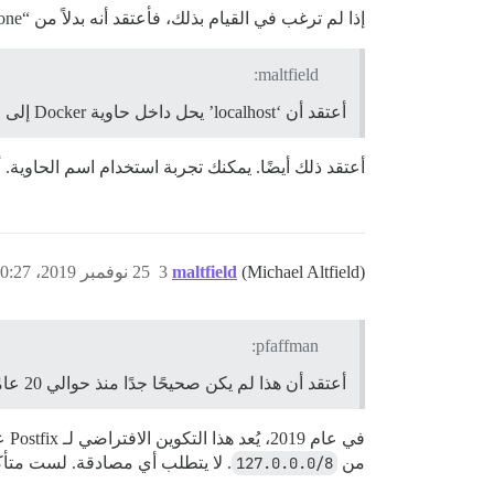
إذا لم ترغب في القيام بذلك، فأعتقد أنه بدلاً من “none” للمصادقة، قد ترغب في استخدام “” (وبالمثل لكلمة المرور واسم المستخدم).
maltfield:
أعتقد أن ‘localhost’ يحل داخل حاوية Docker إلى حاوية Discourse نفسها (
أعتقد ذلك أيضًا. يمكنك تجربة استخدام اسم الحاوية. أعت
(Michael Altfield)
maltfield
3
25 نوفمبر 2019، 10:27ص
pfaffman:
أعتقد أن هذا لم يكن صحيحًا جدًا منذ حوالي 20 عامًا.
من
127.0.0.0/8
. لا يتطلب أي مصادقة. لست متأكدًا بشأن an