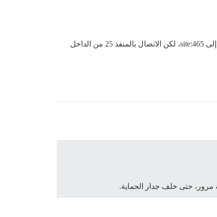
واجهت نفس المشكلة في Debian… يمكنني بالتأكيد إنشاء مستخدم بريد منفصل لـ Discourse وجعله يتصل ويسجل الدخول إلى site:465، لكن الاتصال بالمنفذ 25 من الداخل