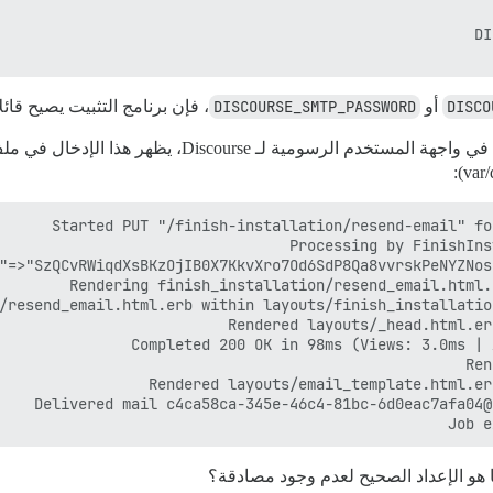
DISCO
أو
DISCOURSE_SMTP_PASSWORD
، فإن برنامج التثبيت يصيح قائل
والآن، عند النقر على زر “إعادة إرسال بريد التفعيل” في واجهة المستخدم الرسومية لـ scourse
Job e