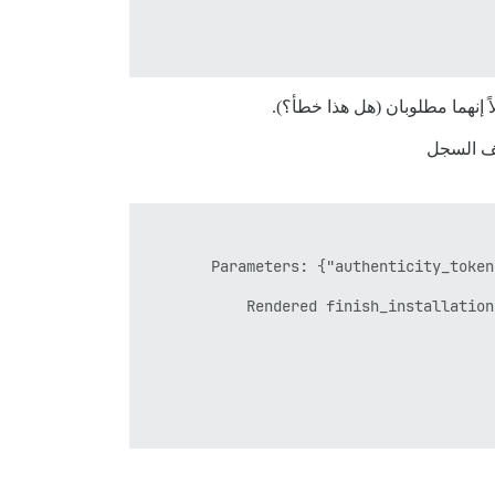
اً إنهما مطلوبان (هل هذا خطأ؟).
Di، يظهر هذا الإدخال في ملف السجل