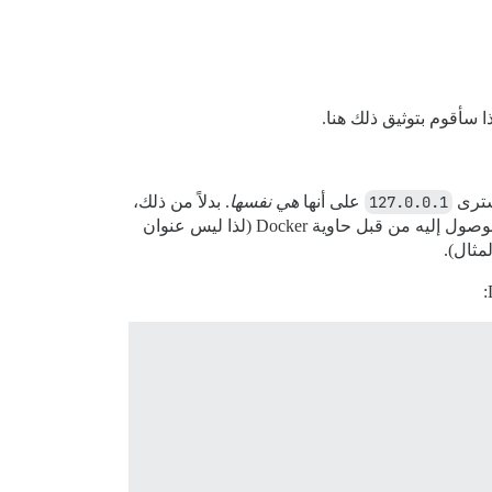
127.0.0.1
على أنها
هي نفسها
. بدلاً من ذلك،
نحتاج إلى تحديد عنوان IP أو اسم المضيف الخاص بمضيف Docker الذي يشغل خادم SMTP الخاص بـ Postfix، والذي يمكن الوصول إليه من قبل حاوية Docker (لذا ليس عنوان