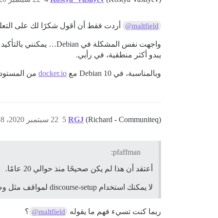
أردت فقط أن أقول شكرًا لك على التعل
@maltfield
يبدو أكثر منطقية، في رأيي.
وبالمناسبة، في Debian 10 مع
docker.io
من المستودعات، لا يزال 
(Richard - Communiteq)
RGJ
5
22 سبتمبر 2020، 7:18ص
pfaffman:
أعتقد أن هذا لم يكن صحيحًا منذ حوالي 20 عامًا.
لا يمكنك استخدام discourse-setup لمواقف مثل وضعك لأن عددًا قليلًا من الأشخاص لديهم خوادم SMTP غير محمية بكلمة مرور، حتى خلف جدار الحماية.
ربما كنت تسيء فهم ما يقوله
؟
@maltfield