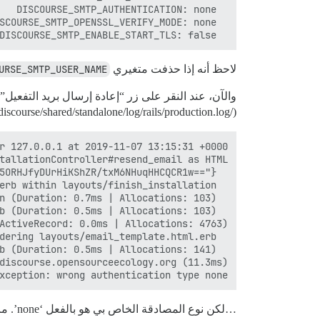
  DISCOURSE_SMTP_ENABLE_START_TLS: false

لاحظ أنه إذا حذفت متغيري
URSE_SMTP_USER_NAME
(/var/discourse/shared/standalone/log/rails/production.log):
xception: wrong authentication type none

…لكن نوع المصادقة الخاص بي هو بالفعل ‘none’. ما هو الإعداد الصحيح لعدم وجود مصادقة؟