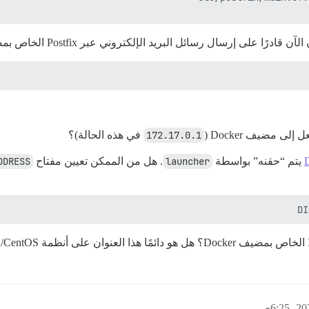
ى مضيف Docker (
172.17.0.1
في هذه الحالة)؟
يتم “حقنه” بواسطة
launcher
. هل من الممكن تعيين مفتاح yaml
DDRESS
DI
الخاص بمضيف Docker؟ هل هو دائمًا هذا العنوان على أنظمة RHEL/CentOS؟ هل سيتغير في أي وقت؟