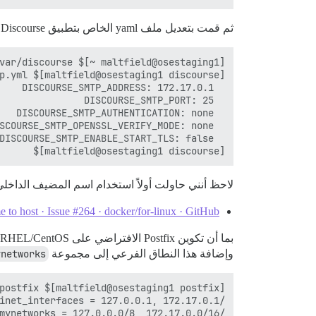
ثم قمت بتعديل ملف yaml الخاص بتطبيق Discourse، مع تعيين “DISCOURSE_SMTP_ADDRESS” إلى
[maltfield@osestaging1 discourse]$ 

لاحظ أنني حاولت أولاً استخدام اسم المضيف الداخلي لـ er
 to host · Issue #264 · docker/for-linux · GitHub
بما أن تكوين Postfix الافتراضي على RHEL/CentOS يرتبط فقط بـ 127.0.0.1 (وهو أمر جيد)، ستحتاج إلى تغيير
وإضافة هذا النطاق الفرعي إلى مجموعة
ynetworks