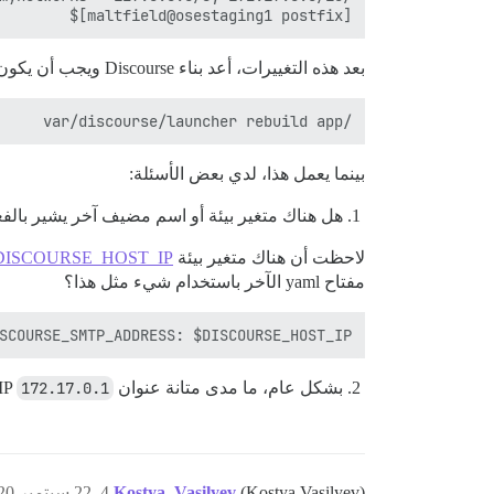
[maltfield@osestaging1 postfix]$ 

بعد هذه التغييرات، أعد بناء Discourse ويجب أن يكون الآن قادرًا على إرسال رسائل البريد الإلكتروني عبر Postfix الخاص بمضيف Docker.
/var/discourse/launcher rebuild app

بينما يعمل هذا، لدي بعض الأسئلة:
هل هناك متغير بيئة أو اسم مضيف آخر يشير بالفعل إل
لاحظت أن هناك متغير بيئة
DISCOURSE_HOST_IP
مفتاح yaml الآخر باستخدام شيء مثل هذا؟
SCOURSE_SMTP_ADDRESS: $DISCOURSE_HOST_IP

بشكل عام، ما مدى متانة عنوان IP
172.17.0.1
(Kostya Vasilyev)
Kostya_Vasilyev
4
22 سبتمبر 2020، 6:25ص