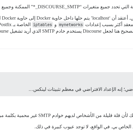
DISCOURSE_S_*” الممكنة وجميع قيمها الصالحة؟
mynetworks
و
iptables
الخاصة بـ Postfix (والتي تم تكوينها بواسطة برنامج
ل Discourse عليه، دون أي مصادقة SMTP؟
اضي؛ إنه الإعداد الافتراضي في معظم تثبيتات لينكس…