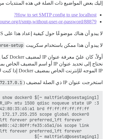
إليك بعض المواضيع ذات الصلة في هذه المنتديات م
How to set SMTP config to use localhost?
scourse.org/t/smtp-without-user-or-password/88879
لا يبدو أن هناك موضوعًا حول كيفية إعداد هذا على RHEL/CentOS مع التغييرات اللازمة على كل من Discourse و Postfix، لذا سأقوم بتوثيق ذلك هنا.
لا يبدو أن هذا ممكن باستخدام سكريبت
urse-setup
أولاً، كان عليّ معرفة عنوان IP لمضيف Docker كما يراه حاوية Docker. استخدام
IP الموجه للإنترنت الخاص بمضيف Docker إذا كنت لا تريد أن يكون خادم SMTP الخاص بك متاحًا عبر الإنترنت، على سبيل المثال).
استخرجت عنوان IP ذي الصلة لمضيف Docker (
) من واجهة
72.17.0.1
[maltfield@osestaging1 ~]$
