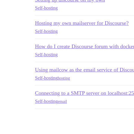
Self-hosting
Hosting my own mailserver for Discourse?
Self-hosting
How do I create Discourse forum with dock
Self-hosting
Using mailcow as the email service of Disco
Self-hosting
hosting
Connecting to a SMTP server on localhost:25
Self-hosting
email