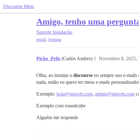
Discourse Meta
Amigo, tenho uma pergunta
Suporte
Instalação
,
email
hosting
Picho_Pelis
(Carlos Andres)
1
Novembro 8, 2025,
Olha, ao instalar o
discourse
eu sempre uso e-mails d
nada, então eu quero ter meus e-mails personalizado
Exemplo:
hola@miweb.com
,
admin@miweb.com
c
Exemplo com roundcube
Alguém me responde