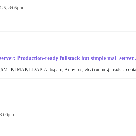
025, 8:05pm
rver: Production-ready fullstack but simple mail server..
r (SMTP, IMAP, LDAP, Antispam, Antivirus, etc.) running inside a conta
.
 8:06pm