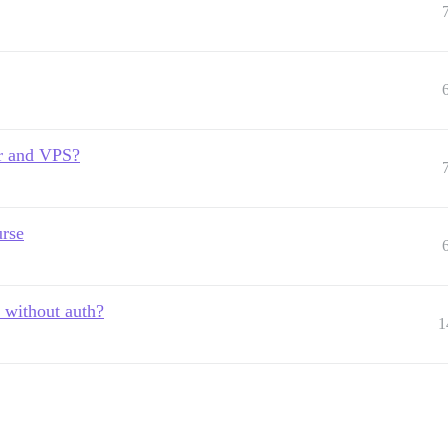
er and VPS?
urse
 without auth?
1