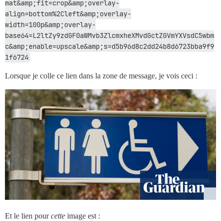
mat&amp;fit=crop&amp;overlay-
align=bottom%2Cleft&amp;overlay-
width=100p&amp;overlay-
base64=L2ltZy9zdGF0aWMvb3ZlcmxheXMvdGctZGVmYXVsdC5wbm
c&amp;enable=upscale&amp;s=d5b96d8c2dd24b8d6723bba9f9
1f6724
Lorsque je colle ce lien dans la zone de message, je vois ceci :
Et le lien pour
cette
image est :