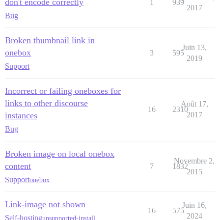
don't encode correctly
1
939
2017
Bug
Broken thumbnail link in
Juin 13,
onebox
3
595
2019
Support
Incorrect or failing oneboxes for
links to other discourse
Août 17,
16
2310
instances
2017
Bug
Broken image on local onebox
Novembre 2,
content
7
1832
2015
Support
onebox
Link-image not shown
Juin 16,
16
575
2024
Self-hosting
unsupported-install