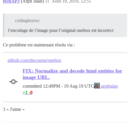
techAPJ
(Arpit Jalan)
11
Août 19, 2019, 12:51
codinghorror:
l’encodage de l’image pour l’original onebox est incorrect
Ce problème est maintenant résolu via :
github.com/discourse/onebox
FIX: Normalize and decode html entities for
image URL.
committed
12:49PM - 19 Aug 19 UTC
arpitjalan
+1
-0
3 « J'aime »