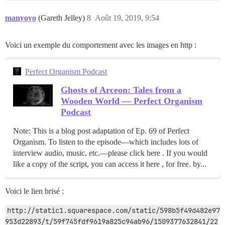
manyoyo
(Gareth Jelley)
8
Août 19, 2019, 9:54
Voici un exemple du comportement avec les images en http :
Perfect Organism Podcast
Ghosts of Arceon: Tales from a
Wooden World — Perfect Organism
Podcast
Note: This is a blog post adaptation of Ep. 69 of Perfect
Organism. To listen to the episode—which includes lots of
interview audio, music, etc.—please click here . If you would
like a copy of the script, you can access it here , for free. by...
Voici le lien brisé :
http://static1.squarespace.com/static/598b5f49d482e97
953d22893/t/59f745fdf9619a825c94ab96/1509377632841/22