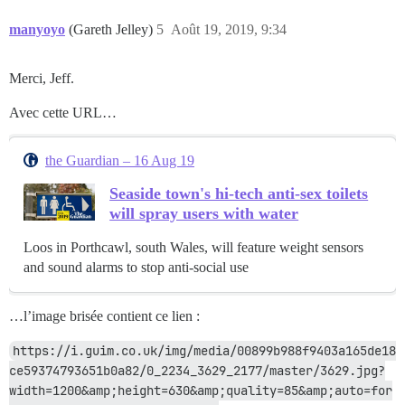
manyoyo
(Gareth Jelley)
5
Août 19, 2019, 9:34
Merci, Jeff.
Avec cette URL…
the Guardian – 16 Aug 19
Seaside town's hi-tech anti-sex toilets
will spray users with water
Loos in Porthcawl, south Wales, will feature weight sensors
and sound alarms to stop anti-social use
…l’image brisée contient ce lien :
https://i.guim.co.uk/img/media/00899b988f9403a165de18
ce59374793651b0a82/0_2234_3629_2177/master/3629.jpg?
width=1200&amp;height=630&amp;quality=85&amp;auto=for