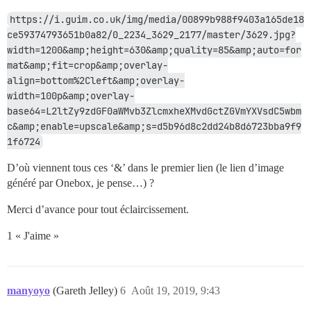
https://i.guim.co.uk/img/media/00899b988f9403a165de18
ce59374793651b0a82/0_2234_3629_2177/master/3629.jpg?
width=1200&amp;height=630&amp;quality=85&amp;auto=for
mat&amp;fit=crop&amp;overlay-
align=bottom%2Cleft&amp;overlay-
width=100p&amp;overlay-
base64=L2ltZy9zdGF0aWMvb3ZlcmxheXMvdGctZGVmYXVsdC5wbm
c&amp;enable=upscale&amp;s=d5b96d8c2dd24b8d6723bba9f9
1f6724
D’où viennent tous ces ‘&’ dans le premier lien (le lien d’image
généré par Onebox, je pense…) ?
Merci d’avance pour tout éclaircissement.
1 « J'aime »
manyoyo
(Gareth Jelley)
6
Août 19, 2019, 9:43