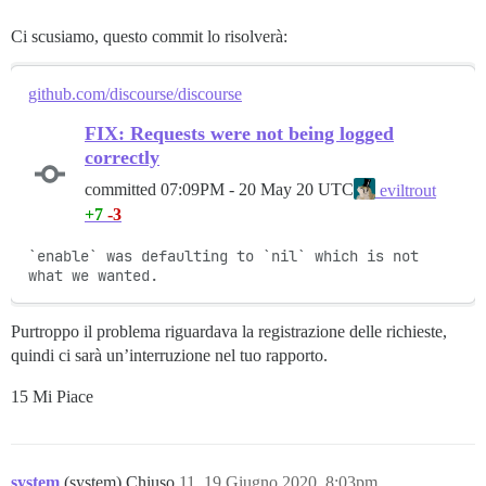
Ci scusiamo, questo commit lo risolverà:
github.com/discourse/discourse
FIX: Requests were not being logged
correctly
committed
07:09PM - 20 May 20 UTC
eviltrout
+7
-3
`enable` was defaulting to `nil` which is not 
what we wanted.
Purtroppo il problema riguardava la registrazione delle richieste,
quindi ci sarà un’interruzione nel tuo rapporto.
15 Mi Piace
system
(system) Chiuso
11
19 Giugno 2020, 8:03pm