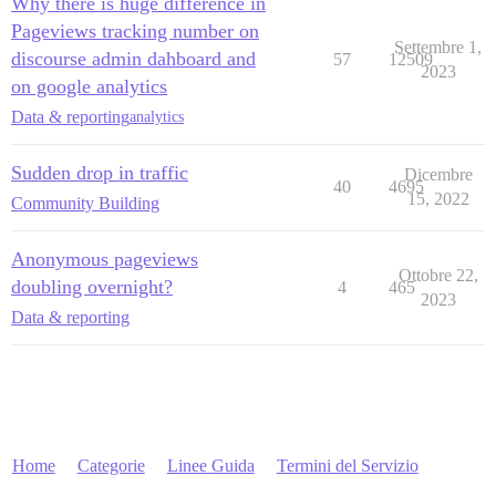
Why there is huge difference in
Pageviews tracking number on
Settembre 1,
discourse admin dahboard and
57
12509
2023
on google analytics
Data & reporting
analytics
Sudden drop in traffic
Dicembre
40
4695
15, 2022
Community Building
Anonymous pageviews
Ottobre 22,
doubling overnight?
4
465
2023
Data & reporting
Home
Categorie
Linee Guida
Termini del Servizio