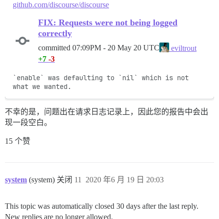
github.com/discourse/discourse
FIX: Requests were not being logged
correctly
committed
07:09PM - 20 May 20 UTC
eviltrout
+7
-3
`enable` was defaulting to `nil` which is not 
what we wanted.
不幸的是，问题出在请求日志记录上，因此您的报告中会出
现一段空白。
15 个赞
system
(system) 关闭
11
2020 年6 月 19 日 20:03
This topic was automatically closed 30 days after the last reply.
New replies are no longer allowed.