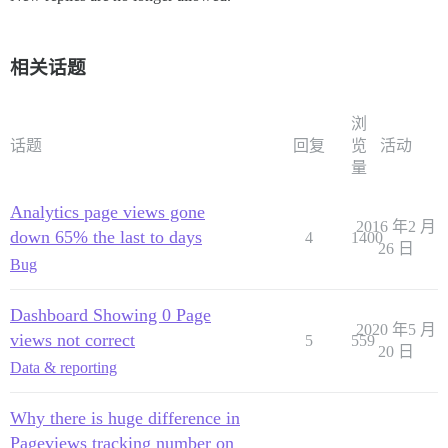
相关话题
浏
话题
回复
览
活动
量
Analytics page views gone
2016 年2 月
down 65% the last to days
4
1400
26 日
Bug
Dashboard Showing 0 Page
2020 年5 月
views not correct
5
559
20 日
Data & reporting
Why there is huge difference in
Pageviews tracking number on