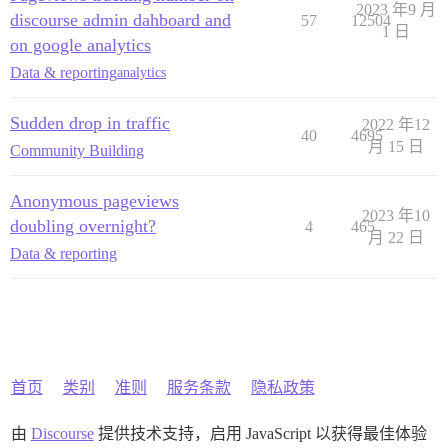
2023 年9 月
discourse admin dahboard and
57
12504
1 日
on google analytics
Data & reporting
analytics
Sudden drop in traffic
2022 年12
40
4695
月 15 日
Community Building
Anonymous pageviews
2023 年10
doubling overnight?
4
465
月 22 日
Data & reporting
首页
类别
准则
服务条款
隐私政策
由
Discourse
提供技术支持，启用 JavaScript 以获得最佳体验