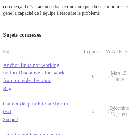
comme ça il n’y a aucune chance que quelque chose sur notre site
gêne la capacité de l’équipe à résoudre le problème
Sujets connexes
Sujet
Réponses
Vues
Activité
Anchor links not working
within Discourse - but work
Mars 15,
6
174
from outside the topic
2026
Bug
Cannot deep link to anchor in
Décembre
text
5
1575
17, 2021
Support
Link to another topic with