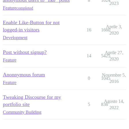
anonymous users to "like" posts
8
1024
2023
Feature
completed
Enable Like-Button for not
Aprile 3,
logged-in visitors
16
1660
2020
Development
Post without signup?
Aprile 27,
14
5425
2020
Feature
Anonnymous forum
Novembre 5,
0
1045
2016
Feature
Tweaking Discourse for my
Agosto 14,
portfolio site
5
836
2022
Community Building