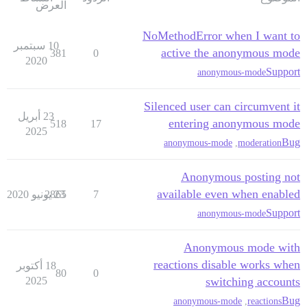
العرض
NoMethodError when I want to
10 سبتمبر
active the anonymous mode
381
0
2020
Support
anonymous-mode
Silenced user can circumvent it
23 أبريل
entering anonymous mode
518
17
2025
Bug
anonymous-mode
,
moderation
Anonymous posting not
available even when enabled
7
23 يونيو 2020
2865
Support
anonymous-mode
Anonymous mode with
reactions disable works when
18 أكتوبر
80
0
2025
switching accounts
Bug
anonymous-mode
,
reactions