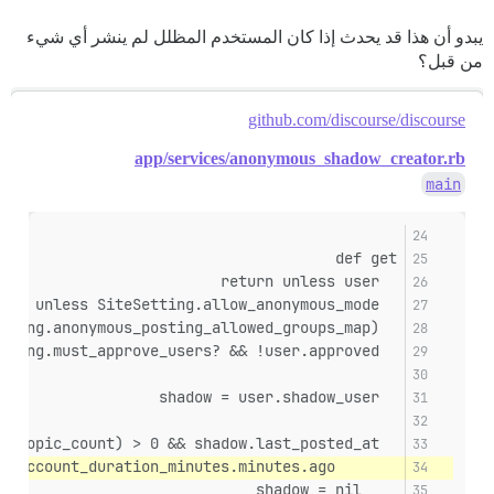
يبدو أن هذا قد يحدث إذا كان المستخدم المظلل لم ينشر أي شيء
من قبل؟
github.com/discourse/discourse
app/services/anonymous_shadow_creator.rb
main
def get
  return unless user
  return unless SiteSetting.allow_anonymous_mode
  return if !user.in_any_groups?(SiteSetting.anonymous_posting_allowed_groups_map)
  return if SiteSetting.must_approve_users? && !user.approved?
  shadow = user.shadow_user
  if shadow && (shadow.post_count + shadow.topic_count) > 0 && shadow.last_posted_at &&
       shadow.last_posted_at < SiteSetting.anonymous_account_duration_minutes.minutes.ago
    shadow = nil