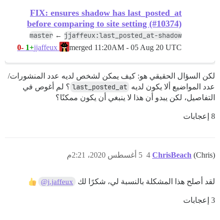
FIX: ensures shadow has last_posted_at
before comparing to site setting (#10374)
master
jjaffeux:last_posted_at-shadow
←
-0
+1
merged
11:20AM - 05 Aug 20 UTC
jjaffeux
لكن السؤال الحقيقي هو: كيف يمكن لشخص لديه عدد المنشورات/
عدد المواضيع ألا يكون لديه
last_posted_at
؟ لم أغوص في
التفاصيل، لكن يبدو أن هذا لا ينبغي أن يكون ممكنًا؟
8 إعجابات
(Chris)
ChrisBeach
4
5 أغسطس 2020، 2:21م
لقد أصلح هذا المشكلة بالنسبة لي، شكرًا لك
@j.jaffeux
3 إعجابات