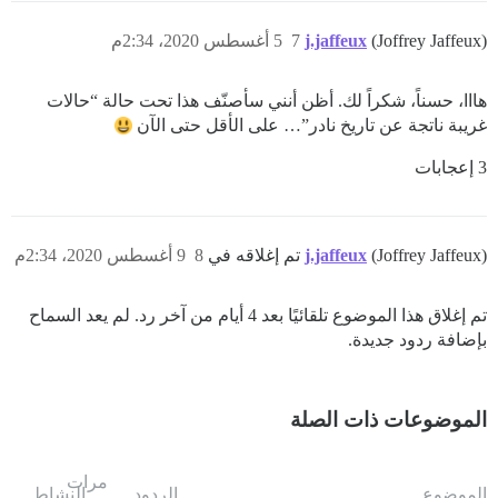
(Joffrey Jaffeux)
j.jaffeux
7
5 أغسطس 2020، 2:34م
هااا، حسناً، شكراً لك. أظن أنني سأصنّف هذا تحت حالة “حالات
غريبة ناتجة عن تاريخ نادر”… على الأقل حتى الآن
3 إعجابات
(Joffrey Jaffeux) تم إغلاقه في
j.jaffeux
8
9 أغسطس 2020، 2:34م
تم إغلاق هذا الموضوع تلقائيًا بعد 4 أيام من آخر رد. لم يعد السماح
بإضافة ردود جديدة.
الموضوعات ذات الصلة
مرات
الموضوع
الردود
النشاط