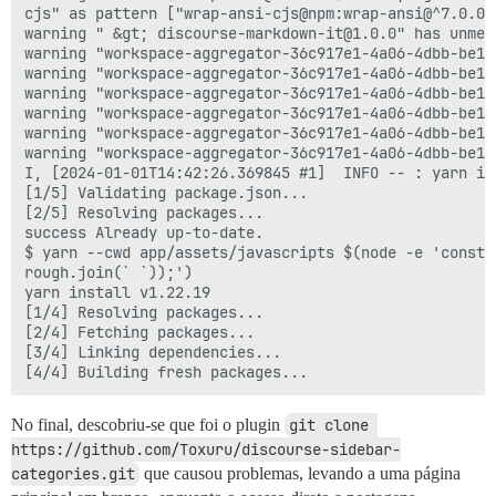
cjs" as pattern ["wrap-ansi-cjs@npm:wrap-ansi@^7.0.0"
warning " &gt; discourse-markdown-it@1.0.0" has unmet
warning "workspace-aggregator-36c917e1-4a06-4dbb-be15
warning "workspace-aggregator-36c917e1-4a06-4dbb-be15
warning "workspace-aggregator-36c917e1-4a06-4dbb-be15
warning "workspace-aggregator-36c917e1-4a06-4dbb-be15
warning "workspace-aggregator-36c917e1-4a06-4dbb-be15
warning "workspace-aggregator-36c917e1-4a06-4dbb-be15
I, [2024-01-01T14:42:26.369845 #1]  INFO -- : yarn ins
[1/5] Validating package.json...

[2/5] Resolving packages...       

success Already up-to-date.

$ yarn --cwd app/assets/javascripts $(node -e 'const 
rough.join(` `));')   

yarn install v1.22.19     

[1/4] Resolving packages...

[2/4] Fetching packages...

[3/4] Linking dependencies...

No final, descobriu-se que foi o plugin
git clone 
https://github.com/Toxuru/discourse-sidebar-
categories.git
que causou problemas, levando a uma página