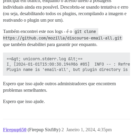
principal em branco, enquanto o acesso direto a postagens
individuais ainda era possível. Descobriu-se usando tentativa e erro
(ou seja, desabilitando todos os plugins, recompilando a imagem e
reativando o plugin um por um).
Também encontrei este nos logs - é o
git clone 
https://github.com/mozilla/discourse-email-all.git
que também desabilitei para garantir por enquanto.
==&gt; unicorn.stderr.log &lt;==

I, [2024-01-01T15:00:30.194986 #85]  INFO -- : Refresh
Espero que isso ajude outros administradores que encontrem
problemas semelhantes.
Espero que isso ajude.
Firepup650
(Firepup Sixfifty)
2
Janeiro 1, 2024, 4:35pm