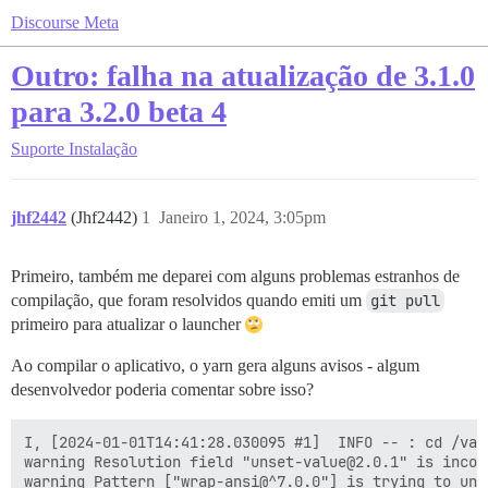
Discourse Meta
Outro: falha na atualização de 3.1.0
para 3.2.0 beta 4
Suporte
Instalação
jhf2442
(Jhf2442)
1
Janeiro 1, 2024, 3:05pm
Primeiro, também me deparei com alguns problemas estranhos de
compilação, que foram resolvidos quando emiti um
git pull
primeiro para atualizar o launcher
Ao compilar o aplicativo, o yarn gera alguns avisos - algum
desenvolvedor poderia comentar sobre isso?
I, [2024-01-01T14:41:28.030095 #1]  INFO -- : cd /var
warning Resolution field "unset-value@2.0.1" is incom
warning Pattern ["wrap-ansi@^7.0.0"] is trying to unp