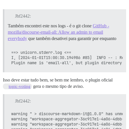
Jhf2442:
Também encontrei este nos logs - é o git clone
GitHub -
mozilla/discourse-email-all: Allow an admin to email
everybody
que também desativei para garantir por enquanto
==> unicorn.stderr.log <==

I, [2024-01-01T15:00:30.194986 #85]  INFO -- : Refr
Isso deve estar tudo bem, se bem me lembro, o plugin oficial
gera o mesmo tipo de aviso.
topic-voting
Jhf2442:
warning " > discourse-markdown-it@1.0.0" has unmet 
warning "workspace-aggregator-36c917e1-4a06-4dbb-be
warning "workspace-aggregator-36c917e1-4a06-4dbb-be