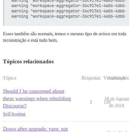
warning "workspace-aggregator-36c917e1-4a06-4dbb-be
warning "workspace-aggregator-36c917e1-4a06-4dbb-be
warning "workspace-aggregator-36c917e1-4a06-4dbb-be
Esses também são normais, temos o mesmo tipo de avisos em toda
reconstrução e está tudo bem.
Tópicos relacionados
Tópico
Respostas
Visualizações
Atividade
Should I be concerned about
these warnings when rebuilding
18 de Agosto
2
128
Discourse?
de 2024
Self-hosting
Down after upgrade: yarn: not