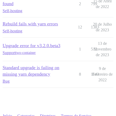
15 de Abril
found
2
799
de 2022
Self-hosting
Rebuild fails with yarn errors
20 de Julho
12
1383
de 2023
Self-hosting
13 de
Upgrade error for v3.2.0.beta3
1
512
Novembro
Support
two-container
de 2023
Standard upgrade is failing on
9 de
missing yarn dependency
8
1143
Fevereiro de
2022
Bug
Início
Categorias
Diretrizes
Termos de Serviço