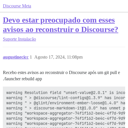
Discourse Meta
Devo estar preocupado com esses
avisos ao reconstruir o Discourse?
Suporte
Instalação
augustinecicc
1
Agosto 17, 2024, 11:08pm
Recebo estes avisos ao reconstruir o Discourse após um git pull e
./launcher rebuild app
warning Resolution field "unset-value@2.0.1" is incom
warning " > @discourse/lint-configs@1.3.9" has incorr
warning " > @glint/environment-ember-loose@1.4.0" has
warning " > discourse-markdown-it@1.0.0" has unmet pe
warning "workspace-aggregator-74f1f162-be4c-4f7d-9d96
warning "workspace-aggregator-74f1f162-be4c-4f7d-9d96
warning "workspace-aggregator-74f1f162-be4c-4f7d-9d96