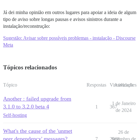
Já dei minha opinião em outros lugares para apoiar a ideia de algum
tipo de aviso sobre longas pausas e avisos sinistros durante a
instalação/reconstrução:
Sugestão: Avisar sobre possíveis problemas - instalação - Discourse
Meta
Tópicos relacionados
Tópico
Respostas
Visualizações
Atividade
Another : failed upgrade from
1 de Janeiro
3.1.0 to 3.2.0 beta 4
1
367
de 2024
Self-hosting
What's the cause of the 'unmet
26 de
peer dependency' messages?
7
2868
Setembro de