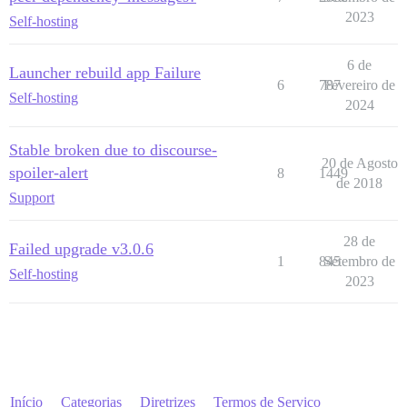
2023
Self-hosting
6 de
Launcher rebuild app Failure
6
787
Fevereiro de
Self-hosting
2024
Stable broken due to discourse-
20 de Agosto
spoiler-alert
8
1449
de 2018
Support
28 de
Failed upgrade v3.0.6
1
845
Setembro de
Self-hosting
2023
Início
Categorias
Diretrizes
Termos de Serviço