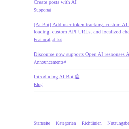
Create posts with AI
Support
ai
[Ai Bot] Add user token tracking, custom AI
loading, custom API URLs, and localized chat
Feature
ai
,
ai-bot
Discourse now supports Open AI responses 
Announcements
ai
Introducing AI Bot 🤖
Blog
Startseite
Kategorien
Richtlinien
Nutzungsb