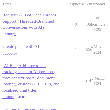
Tema
Respuestas
Vistas
Actividad
Request: AI Bot Chat Threads
22
Support (Threaded/Branched
0
104
Diciembre
Conversations with AI)
2025
Feature
ai
Create posts with AI
4 Marzo
1
556
2024
Support
ai
[Ai Bot] Add user token
tracking, custom AI personas,
max context posts, document
22 Marzo
1
626
loading, custom API URLs, and
2024
localized chat titles
Feature
ai
,
ai-bot
Discourse now supports Open