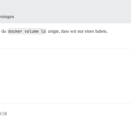
reinigen
, da
docker volume ls
zeigte, dass wir nur eines haben.
0:58