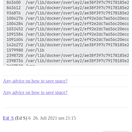
863600  /var/lib/docker/overlay2/ae38f397c79178185e26
863612  /var/lib/docker/overlay2/ae38f397c79178185e26
936876  /var/lib/docker/overlay2/ae38f397c79178185e26
1004276 /var/lib/docker/overlay2/ef92e2dc7a656c20eccb
1004284 /var/lib/docker/overlay2/ef92e2dc7a656c20eccb
1032452 /var/lib/docker/overlay2/ef92e2dc7a656c20eccb
1091584 /var/lib/docker/overlay2/ef92e2dc7a656c20eccb
1091604 /var/lib/docker/overlay2/ef92e2dc7a656c20eccb
1426272 /var/lib/docker/overlay2/ae38f397c79178185e26
1579980 /usr/lib

2398720 /var/lib/docker/overlay2/ae38f397c79178185e26
2398736 /var/lib/docker/overlay2/ae38f397c79178185e26
2607528 /usr

4161292 /var/lib/docker/overlay2

4171308 /var/lib/docker

Any advice on how to save space?
4816636 /var/lib

5509688 /var

Any advice on how to save space?
Ed_S
(Ed S)
6
26. Juli 2021 um 21:15