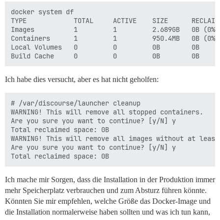
docker system df

TYPE            TOTAL     ACTIVE    SIZE      RECLAIMA
Images          1         1         2.689GB   0B (0%)

Containers      1         1         950.4MB   0B (0%)

Local Volumes   0         0         0B        0B

Ich habe dies versucht, aber es hat nicht geholfen:
# /var/discourse/launcher cleanup

WARNING! This will remove all stopped containers.

Are you sure you want to continue? [y/N] y

Total reclaimed space: 0B

WARNING! This will remove all images without at least
Are you sure you want to continue? [y/N] y

Ich mache mir Sorgen, dass die Installation in der Produktion immer
mehr Speicherplatz verbrauchen und zum Absturz führen könnte.
Könnten Sie mir empfehlen, welche Größe das Docker-Image und
die Installation normalerweise haben sollten und was ich tun kann,