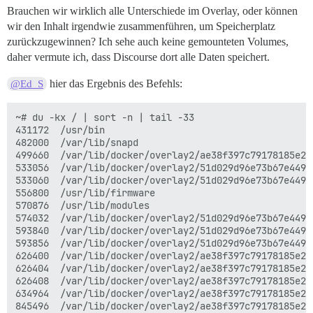
Brauchen wir wirklich alle Unterschiede im Overlay, oder können
wir den Inhalt irgendwie zusammenführen, um Speicherplatz
zurückzugewinnen? Ich sehe auch keine gemounteten Volumes,
daher vermute ich, dass Discourse dort alle Daten speichert.
hier das Ergebnis des Befehls:
@Ed_S
~# du -kx / | sort -n | tail -33

431172  /usr/bin

482000  /var/lib/snapd

499660  /var/lib/docker/overlay2/ae38f397c79178185e26
533056  /var/lib/docker/overlay2/51d029d96e73b67e449f
533060  /var/lib/docker/overlay2/51d029d96e73b67e449f
556800  /usr/lib/firmware

570876  /usr/lib/modules

574032  /var/lib/docker/overlay2/51d029d96e73b67e449f
593840  /var/lib/docker/overlay2/51d029d96e73b67e449f
593856  /var/lib/docker/overlay2/51d029d96e73b67e449f
626400  /var/lib/docker/overlay2/ae38f397c79178185e26
626404  /var/lib/docker/overlay2/ae38f397c79178185e26
626408  /var/lib/docker/overlay2/ae38f397c79178185e26
634964  /var/lib/docker/overlay2/ae38f397c79178185e26
845496  /var/lib/docker/overlay2/ae38f397c79178185e26