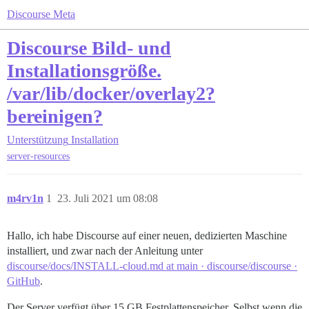
Discourse Meta
Discourse Bild- und
Installationsgröße.
/var/lib/docker/overlay2?
bereinigen?
Unterstützung
Installation
server-resources
m4rv1n
1
23. Juli 2021 um 08:08
Hallo, ich habe Discourse auf einer neuen, dedizierten Maschine
installiert, und zwar nach der Anleitung unter
discourse/docs/INSTALL-cloud.md at main · discourse/discourse ·
GitHub
.
Der Server verfügt über 15 GB Festplattenspeicher. Selbst wenn die