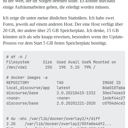
ist der Wert, der dir Sorgen bereiten sollte. Es könnte durchaus
einige Aufräumarbeiten geben, die erledigt werden müssen.
Ich zeige dir unten meine ähnlichen Statistiken. Ich habe zwei
Foren, jeweils auf einem anderen Host. Der eine Host verfügt über
20 GB, der andere über 25 GB Speicherplatz. Ich denke, 15 GB
könnten sich als sehr knapp erweisen, besonders wenn der Update-
Prozess vor dem Start 5 GB freien Speicherplatz benötigt.
# df -h /

Filesystem      Size  Used Avail Use% Mounted on

/dev/vda1        25G   19G  5.1G  79% /

# docker images -a

REPOSITORY            TAG                 IMAGE ID   
local_discourse/app   latest              8da0107aba0
discourse/base        2.0.20210415-1332   30e4746e631
<none>                <none>              1e6bf44c276
discourse/base        2.0.20201221-2020   c0704d4ce2b
# du -shc /var/lib/docker/overlay2/*/diff

2.2G	/var/lib/docker/overlay2/05fa0e4df2...
