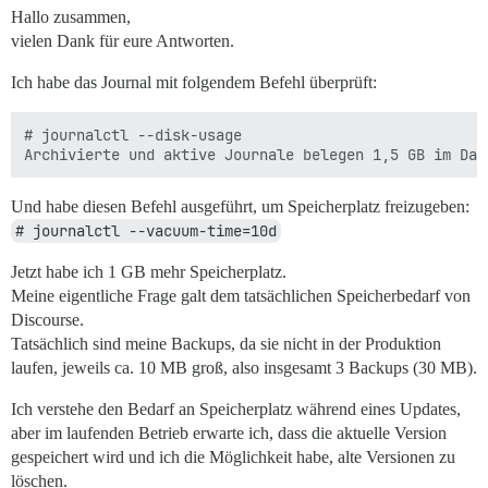
20K 	/var/lib/docker/overlay2/627*-init/diff

Hallo zusammen,
1.2G	/var/lib/docker/overlay2/627*/diff

2.3G	/var/lib/docker/overlay2/91d*/diff

vielen Dank für eure Antworten.
592M	/var/lib/docker/overlay2/d81*/diff

76M 	/var/lib/docker/overlay2/fb9*/diff

Ich habe das Journal mit folgendem Befehl überprüft:
4.2G	total

# journalctl --disk-usage

Und habe diesen Befehl ausgeführt, um Speicherplatz freizugeben:
# journalctl --vacuum-time=10d
Jetzt habe ich 1 GB mehr Speicherplatz.
Meine eigentliche Frage galt dem tatsächlichen Speicherbedarf von
Discourse.
Tatsächlich sind meine Backups, da sie nicht in der Produktion
laufen, jeweils ca. 10 MB groß, also insgesamt 3 Backups (30 MB).
Ich verstehe den Bedarf an Speicherplatz während eines Updates,
aber im laufenden Betrieb erwarte ich, dass die aktuelle Version
gespeichert wird und ich die Möglichkeit habe, alte Versionen zu
löschen.