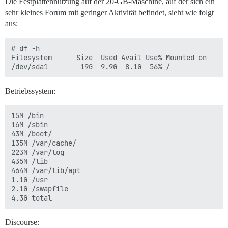
Die Festplattennutzung auf der 20-GB-Maschine, auf der sich ein
sehr kleines Forum mit geringer Aktivität befindet, sieht wie folgt
aus:
# df -h

Filesystem      Size  Used Avail Use% Mounted on

Betriebssystem:
15M /bin

16M /sbin

43M /boot/

135M /var/cache/

223M /var/log

435M /lib

464M /var/lib/apt

1.1G /usr

2.1G /swapfile

Discourse: