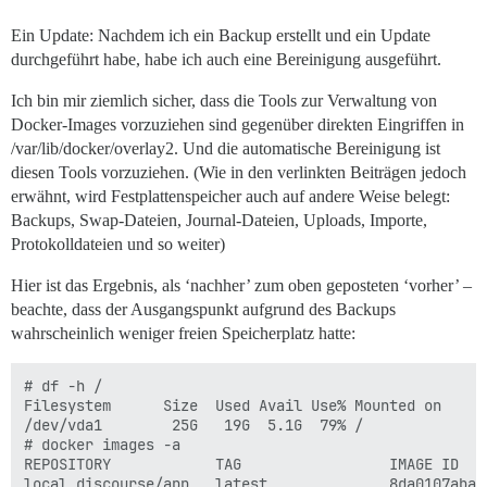
Ein Update: Nachdem ich ein Backup erstellt und ein Update
durchgeführt habe, habe ich auch eine Bereinigung ausgeführt.
Ich bin mir ziemlich sicher, dass die Tools zur Verwaltung von
Docker-Images vorzuziehen sind gegenüber direkten Eingriffen in
/var/lib/docker/overlay2. Und die automatische Bereinigung ist
diesen Tools vorzuziehen. (Wie in den verlinkten Beiträgen jedoch
erwähnt, wird Festplattenspeicher auch auf andere Weise belegt:
Backups, Swap-Dateien, Journal-Dateien, Uploads, Importe,
Protokolldateien und so weiter)
Hier ist das Ergebnis, als ‘nachher’ zum oben geposteten ‘vorher’ –
beachte, dass der Ausgangspunkt aufgrund des Backups
wahrscheinlich weniger freien Speicherplatz hatte:
# df -h /

Filesystem      Size  Used Avail Use% Mounted on

/dev/vda1        25G   19G  5.1G  79% /

# docker images -a

REPOSITORY            TAG                 IMAGE ID   
local_discourse/app   latest              8da0107aba0