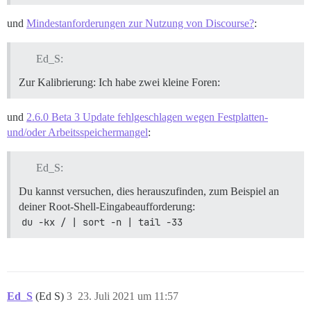
Images              4                   1            
Containers          1                   1            
und
Mindestanforderungen zur Nutzung von Discourse?
:
Local Volumes       0                   0            
Build Cache         0                   0            
Ed_S:
Zur Kalibrierung: Ich habe zwei kleine Foren:
und
2.6.0 Beta 3 Update fehlgeschlagen wegen Festplatten-
und/oder Arbeitsspeichermangel
:
Ed_S:
Du kannst versuchen, dies herauszufinden, zum Beispiel an
deiner Root-Shell-Eingabeaufforderung:
du -kx / | sort -n | tail -33
Ed_S
(Ed S)
3
23. Juli 2021 um 11:57