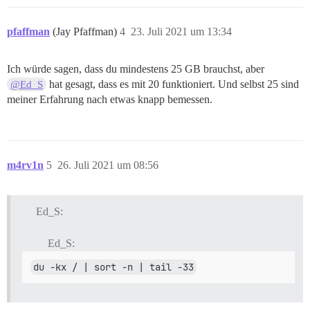
# docker images 

REPOSITORY            TAG                 IMAGE ID   
pfaffman
(Jay Pfaffman)
4
23. Juli 2021 um 13:34
local_discourse/app   latest              8da0107aba0
# df -h /

Filesystem      Size  Used Avail Use% Mounted on

Ich würde sagen, dass du mindestens 25 GB brauchst, aber
/dev/vda1        25G   17G  7.8G  68% /

hat gesagt, dass es mit 20 funktioniert. Und selbst 25 sind
@Ed_S
# docker system df

TYPE                TOTAL               ACTIVE       
meiner Erfahrung nach etwas knapp bemessen.
Images              1                   1            
Containers          1                   1            
Local Volumes       0                   0            
Build Cache         0                   0            
# df -h /

m4rv1n
5
26. Juli 2021 um 08:56
Filesystem      Size  Used Avail Use% Mounted on

/dev/vda1        25G   17G  7.8G  68% /

# du -shc /var/lib/docker/overlay2/*

4.9G	/var/lib/docker/overlay2/627*

Ed_S:
40K 	/var/lib/docker/overlay2/627*-init

2.3G	/var/lib/docker/overlay2/91d*

Ed_S:
592M	/var/lib/docker/overlay2/d81*

76M 	/var/lib/docker/overlay2/fb9*

du -kx / | sort -n | tail -33
24K 	/var/lib/docker/overlay2/l

7.8G	total

# du -shc /var/lib/docker/overlay2/*/diff
