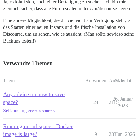
Ja, es lohnt sich, nach einer Bestätigung zu suchen. Ich bin mir
ziemlich sicher, dass alle Forumsdaten unter /var/discourse liegen.
Eine andere Möglichkeit, die dir vielleicht zur Verfügung steht, ist
das Starten einer neuen Instanz und die frische Installation von
Discourse, um zu sehen, wie es aussieht. (Man sollte sowieso seine
Backups testen!)
Verwandte Themen
Thema
Antworten
Aufrufe
Aktivität
Any advice on how to save
26. Januar
space?
24
2115
2023
Self-hosting
server-resources
Running out of space - Docker
image is large?
9
283
1. Juni 2026