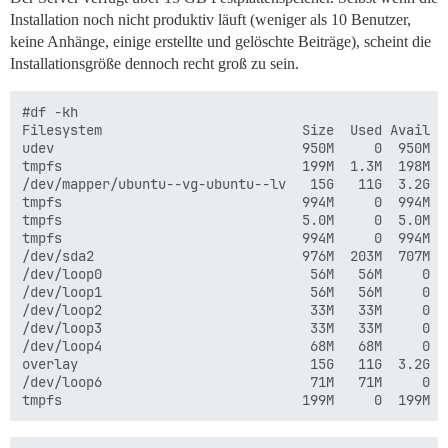
Installation noch nicht produktiv läuft (weniger als 10 Benutzer,
keine Anhänge, einige erstellte und gelöschte Beiträge), scheint die
Installationsgröße dennoch recht groß zu sein.
#df -kh

Filesystem                         Size  Used Avail Us
udev                               950M     0  950M   
tmpfs                              199M  1.3M  198M   
/dev/mapper/ubuntu--vg-ubuntu--lv   15G   11G  3.2G  7
tmpfs                              994M     0  994M   
tmpfs                              5.0M     0  5.0M   
tmpfs                              994M     0  994M   
/dev/sda2                          976M  203M  707M  2
/dev/loop0                          56M   56M     0 1
/dev/loop1                          56M   56M     0 1
/dev/loop2                          33M   33M     0 1
/dev/loop3                          33M   33M     0 1
/dev/loop4                          68M   68M     0 1
overlay                             15G   11G  3.2G  
/dev/loop6                          71M   71M     0 1