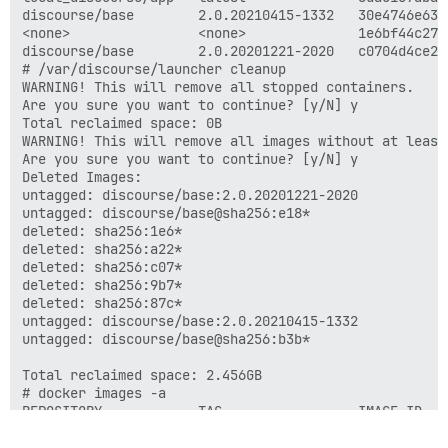
discourse/base        2.0.20210415-1332   30e4746e631
<none>                <none>              1e6bf44c276
discourse/base        2.0.20201221-2020   c0704d4ce2b
# /var/discourse/launcher cleanup

WARNING! This will remove all stopped containers.

Are you sure you want to continue? [y/N] y

Total reclaimed space: 0B

WARNING! This will remove all images without at least
Are you sure you want to continue? [y/N] y

Deleted Images:

untagged: discourse/base:2.0.20201221-2020

untagged: discourse/base@sha256:e18*

deleted: sha256:1e6*

deleted: sha256:a22*

deleted: sha256:c07*

deleted: sha256:9b7*

deleted: sha256:87c*

untagged: discourse/base:2.0.20210415-1332

untagged: discourse/base@sha256:b3b*

Total reclaimed space: 2.456GB

# docker images -a

REPOSITORY            TAG                 IMAGE ID   
local_discourse/app   latest              8da0107aba0
<none>                <none>              30e4746e631