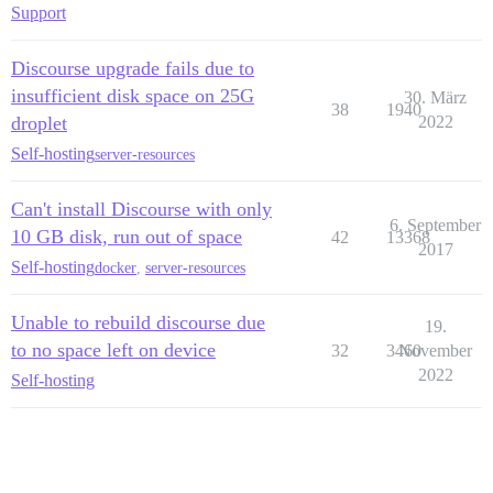
Support
Discourse upgrade fails due to
insufficient disk space on 25G
30. März
38
1940
droplet
2022
Self-hosting
server-resources
Can't install Discourse with only
6. September
10 GB disk, run out of space
42
13368
2017
Self-hosting
docker
,
server-resources
Unable to rebuild discourse due
19.
to no space left on device
32
3460
November
2022
Self-hosting