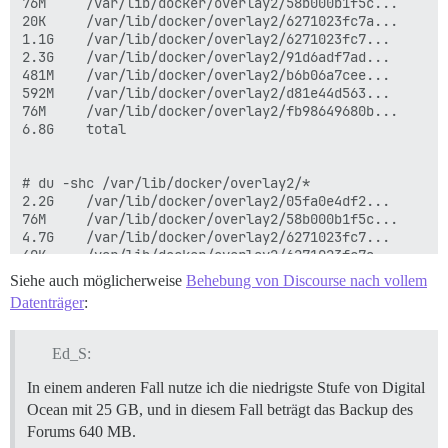
76M 	/var/lib/docker/overlay2/58b000b1f5c...

20K  	/var/lib/docker/overlay2/6271023fc7a...

1.1G	/var/lib/docker/overlay2/6271023fc7...

2.3G	/var/lib/docker/overlay2/91d6adf7ad...

481M	/var/lib/docker/overlay2/b6b06a7cee...

592M	/var/lib/docker/overlay2/d81e44d563...

76M 	/var/lib/docker/overlay2/fb98649680b...

6.8G	total

# du -shc /var/lib/docker/overlay2/*

2.2G	/var/lib/docker/overlay2/05fa0e4df2...

76M 	/var/lib/docker/overlay2/58b000b1f5c...

4.7G	/var/lib/docker/overlay2/6271023fc7...

40K  	/var/lib/docker/overlay2/6271023fc7a...

2.3G	/var/lib/docker/overlay2/91d6adf7ad...

Siehe auch möglicherweise
Behebung von Discourse nach vollem
481M	/var/lib/docker/overlay2/b6b06a7cee...

Datenträger
:
592M	/var/lib/docker/overlay2/d81e44d563...

76M 	/var/lib/docker/overlay2/fb98649680b...

36K  	/var/lib/docker/overlay2/l

Ed_S:
11G	total

In einem anderen Fall nutze ich die niedrigste Stufe von Digital
Ocean mit 25 GB, und in diesem Fall beträgt das Backup des
# docker system df

Forums 640 MB.
TYPE                TOTAL               ACTIVE       