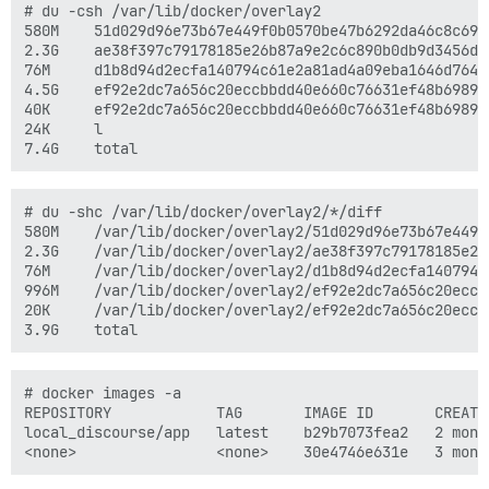
# du -csh /var/lib/docker/overlay2

580M    51d029d96e73b67e449f0b0570be47b6292da46c8c69b
2.3G    ae38f397c79178185e26b87a9e2c6c890b0db9d3456de
76M     d1b8d94d2ecfa140794c61e2a81ad4a09eba1646d7640
4.5G    ef92e2dc7a656c20eccbbdd40e660c76631ef48b6989f
40K     ef92e2dc7a656c20eccbbdd40e660c76631ef48b6989f
24K     l

# du -shc /var/lib/docker/overlay2/*/diff

580M    /var/lib/docker/overlay2/51d029d96e73b67e449f
2.3G    /var/lib/docker/overlay2/ae38f397c79178185e26
76M     /var/lib/docker/overlay2/d1b8d94d2ecfa140794c
996M    /var/lib/docker/overlay2/ef92e2dc7a656c20eccb
20K     /var/lib/docker/overlay2/ef92e2dc7a656c20eccb
# docker images -a

REPOSITORY            TAG       IMAGE ID       CREATED
local_discourse/app   latest    b29b7073fea2   2 month