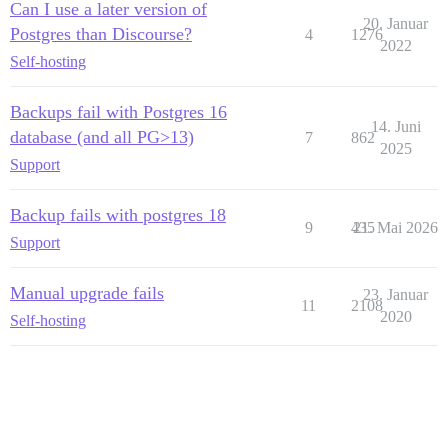
Can I use a later version of
20. Januar
Postgres than Discourse?
4
1276
2022
Self-hosting
Backups fail with Postgres 16
14. Juni
database (and all PG>13)
7
862
2025
Support
Backup fails with postgres 18
9
435
21. Mai 2026
Support
Manual upgrade fails
23. Januar
11
2108
2020
Self-hosting