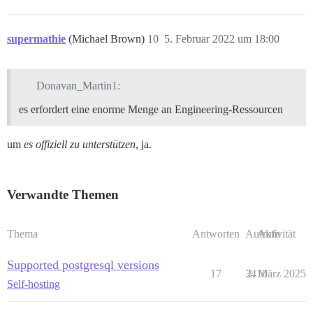
supermathie
(Michael Brown)
10
5. Februar 2022 um 18:00
Donavan_Martin1:
es erfordert eine enorme Menge an Engineering-Ressourcen
um
es offiziell zu unterstützen
, ja.
Verwandte Themen
Thema
Antworten
Aufrufe
Aktivität
Supported postgresql versions
17
3410
2. März 2025
Self-hosting