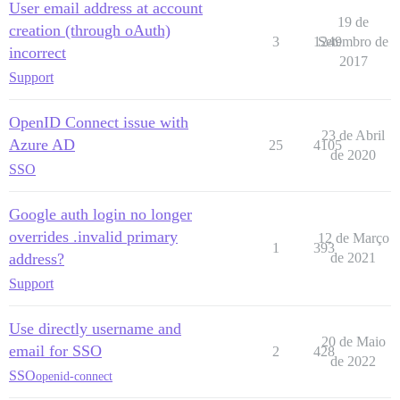
User email address at account
19 de
creation (through oAuth)
3
1249
Setembro de
incorrect
2017
Support
OpenID Connect issue with
23 de Abril
Azure AD
25
4105
de 2020
SSO
Google auth login no longer
overrides .invalid primary
12 de Março
1
393
address?
de 2021
Support
Use directly username and
20 de Maio
email for SSO
2
428
de 2022
SSO
openid-connect