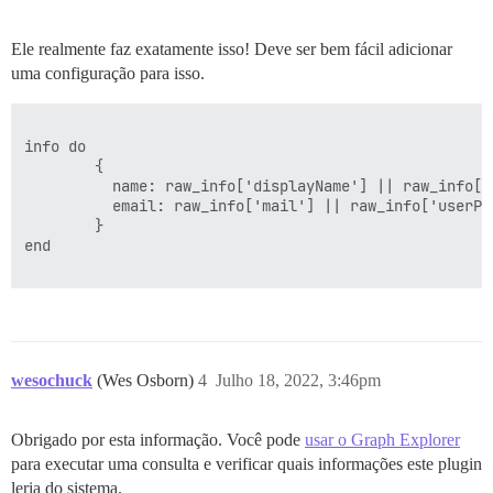
Ele realmente faz exatamente isso! Deve ser bem fácil adicionar
uma configuração para isso.
info do

        {

          name: raw_info['displayName'] || raw_info['
          email: raw_info['mail'] || raw_info['userPri
        }

end

wesochuck
(Wes Osborn)
4
Julho 18, 2022, 3:46pm
Obrigado por esta informação. Você pode
usar o Graph Explorer
para executar uma consulta e verificar quais informações este plugin
leria do sistema.