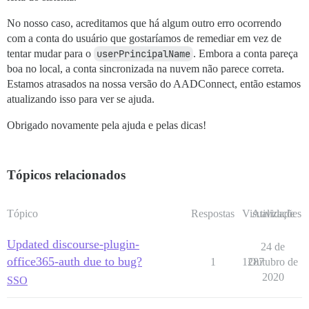
No nosso caso, acreditamos que há algum outro erro ocorrendo
com a conta do usuário que gostaríamos de remediar em vez de
tentar mudar para o
userPrincipalName
. Embora a conta pareça
boa no local, a conta sincronizada na nuvem não parece correta.
Estamos atrasados na nossa versão do AADConnect, então estamos
atualizando isso para ver se ajuda.
Obrigado novamente pela ajuda e pelas dicas!
Tópicos relacionados
Tópico
Respostas
Visualizações
Atividade
Updated discourse-plugin-
24 de
office365-auth due to bug?
1
1287
Outubro de
2020
SSO