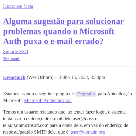
Discourse Meta
Alguma sugestão para solucionar
problemas quando o Microsoft
Auth puxa o e-mail errado?
Suporte
SSO
365-oauth
wesochuck
(Wes Osborn)
1
Julho 15, 2022, 8:38pm
Estamos usando o seguinte plugin de
para Autenticação
@cpradio
Microsoft:
Microsoft Authentication
Temos um usuário relatando que, ao tentar fazer login, o sistema
tenta usar o endereço de e-mail dele user@
nosso-
tenant
.onmicrosoft.com para a conta dele, em vez do endereço de
resposta/padrão SMTP dele, que é:
user@domain.org