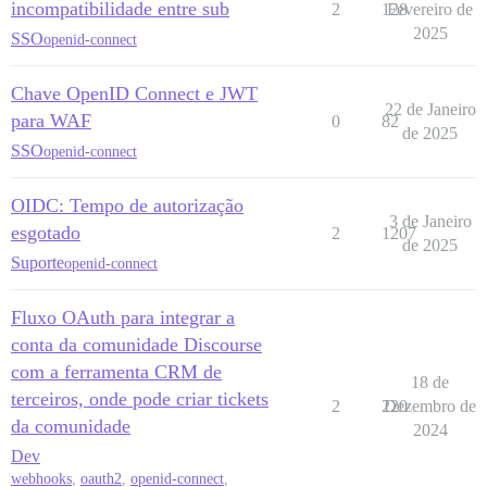
incompatibilidade entre sub
2
128
Fevereiro de
2025
SSO
openid-connect
Chave OpenID Connect e JWT
22 de Janeiro
para WAF
0
82
de 2025
SSO
openid-connect
OIDC: Tempo de autorização
3 de Janeiro
esgotado
2
1207
de 2025
Suporte
openid-connect
Fluxo OAuth para integrar a
conta da comunidade Discourse
com a ferramenta CRM de
18 de
terceiros, onde pode criar tickets
2
220
Dezembro de
da comunidade
2024
Dev
webhooks
,
oauth2
,
openid-connect
,