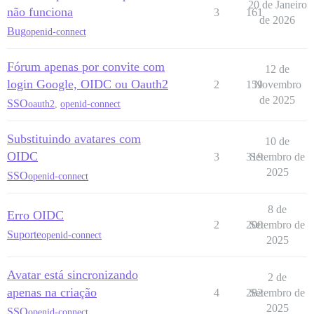
20 de Janeiro
não funciona
3
161
de 2026
Bug
openid-connect
Fórum apenas por convite com
12 de
login Google, OIDC ou Oauth2
2
159
Novembro
de 2025
SSO
oauth2
,
openid-connect
Substituindo avatares com
10 de
OIDC
3
319
Setembro de
2025
SSO
openid-connect
8 de
Erro OIDC
2
200
Setembro de
Suporte
openid-connect
2025
Avatar está sincronizando
2 de
apenas na criação
4
282
Setembro de
2025
SSO
openid-connect