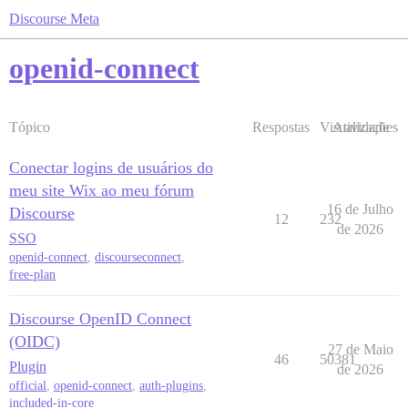
Discourse Meta
openid-connect
Tópico
Respostas
Visualizações
Atividade
Conectar logins de usuários do
meu site Wix ao meu fórum
16 de Julho
Discourse
12
232
de 2026
SSO
openid-connect
,
discourseconnect
,
free-plan
Discourse OpenID Connect
(OIDC)
27 de Maio
46
50381
Plugin
de 2026
official
,
openid-connect
,
auth-plugins
,
included-in-core