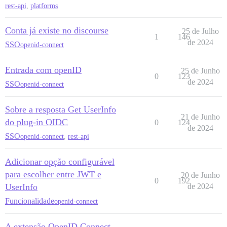
rest-api
,
platforms
Conta já existe no discourse
25 de Julho
1
146
de 2024
SSO
openid-connect
Entrada com openID
25 de Junho
0
123
de 2024
SSO
openid-connect
Sobre a resposta Get UserInfo
21 de Junho
do plug-in OIDC
0
124
de 2024
SSO
openid-connect
,
rest-api
Adicionar opção configurável
para escolher entre JWT e
20 de Junho
0
192
UserInfo
de 2024
Funcionalidade
openid-connect
A extensão OpenID Connect