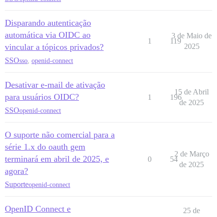
Disparando autenticação
automática via OIDC ao
3 de Maio de
1
119
vincular a tópicos privados?
2025
SSO
sso
,
openid-connect
Desativar e-mail de ativação
15 de Abril
para usuários OIDC?
1
196
de 2025
SSO
openid-connect
O suporte não comercial para a
série 1.x do oauth gem
2 de Março
terminará em abril de 2025, e
0
54
de 2025
agora?
Suporte
openid-connect
OpenID Connect e
25 de