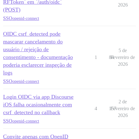
RFToken` em `/auth/oidc`
2026
(POST)
SSO
openid-connect
OIDC csrf_detected pode
mascarar cancelamento do
usuário / rejeição de
5 de
consentimento - documentação
1
84
Fevereiro de
2026
poderia esclarecer inspeção de
logs
SSO
openid-connect
Login OIDC via app Discourse
2 de
iOS falha ocasionalmente com
4
157
Fevereiro de
csrf_detected no callback
2026
SSO
openid-connect
Convite apenas com OpenID