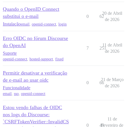
Quando o OpenID Connect
20 de Abril
substitui o e-mail
0
62
de 2026
Instalação
email
,
openid-connect
,
login
Erro OIDC no fórum Discourse
do OpenAI
11 de Abril
7
251
de 2026
Suporte
openid-connect
,
hosted-support
,
fixed
Permitir desativar a verificação
de e-mail ao usar oidc
21 de Março
0
66
de 2026
Funcionalidade
email
,
sso
,
openid-connect
Estou vendo falhas de OIDC
nos logs do Discourse:
11 de
`CSRFTokenVerifier::InvalidCS
0
49
Fevereiro de