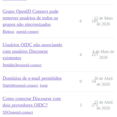
Grupo OpenID Connect pode
remover usuários de todos os
12 de Maio
6
191
grupos não sincronizados
de 2026
Bug
sso
,
openid-connect
Usuários OIDC não associando
com usuários Discourse
4 de Maio de
4
227
existentes
2026
Instalação
openid-connect
Domínios de e-mail permitidos
26 de Abril
0
54
de 2026
Suporte
openid-connect
,
login
Como conectar Discourse com
25 de Abril
dois provedores OIDC?
3
271
de 2026
SSO
openid-connect