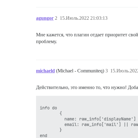
agungor
2
15.Июль.2022 21:03:13
Мне кажется, что плагин отдает приоритет сво
проблему.
michaeld
(Michael - Communiteq)
3
15.Июль.2022
Действительно, это именно то, что нужно! Доб
info do

        {

          name: raw_info['displayName'] 
          email: raw_info['mail'] || raw
        }

end
