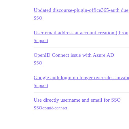
Updated discourse-plugin-office365-auth due
SSO
User email address at account creation (thro
Support
OpenID Connect issue with Azure AD
SSO
Google auth login no longer overrides .inval
Support
Use directly username and email for SSO
SSO
openid-connect