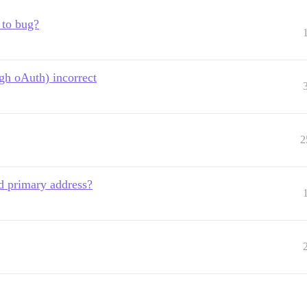
 to bug?
ugh oAuth) incorrect
2
id primary address?