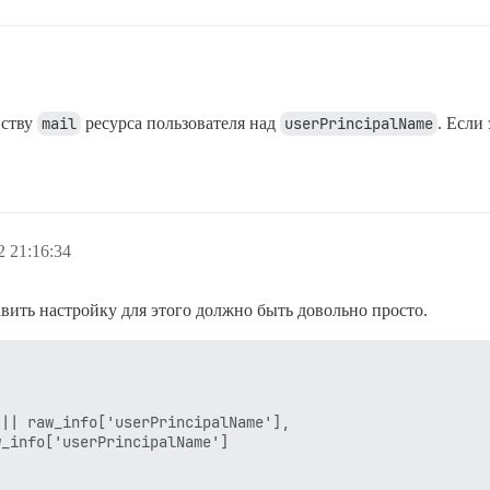
йству
mail
ресурса пользователя над
userPrincipalName
. Если
 21:16:34
авить настройку для этого должно быть довольно просто.
|| raw_info['userPrincipalName'],

_info['userPrincipalName']
