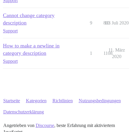
Support
Cannot change category
description
9
813
10. Juli 2020
Support
How to make a newline in
11. März
category description
1
1108
2020
Support
Startseite
Kategorien
Richtlinien
Nutzungsbedingungen
Datenschutzerklärung
Angetrieben von
Discourse
, beste Erfahrung mit aktiviertem
JavaScript