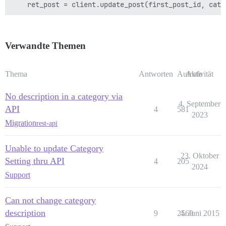
Verwandte Themen
Thema
Antworten
Aufrufe
Aktivität
No description in a category via
4. September
API
4
581
2023
Migration
rest-api
Unable to update Category
23. Oktober
Setting thru API
4
205
2024
Support
Can not change category
description
9
2560
4. Juni 2015