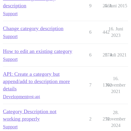
description
9
2561
4. Juni 2015
Support
Change category description
16. Juni
6
442
2023
Support
How to edit an existing category
6
2074
5. Juli 2021
Support
API: Create a category but
16.
append/add to description more
7
1302
November
details
2021
Development
rest-api
Category Description not
28.
working properly
2
252
November
2024
Support