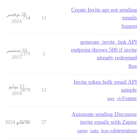
Create Invite api not sending
28 نوفمبر
emails
754
11
2024
Support
generate_invite_link API
endpoint throws 500 if invite
16 سبتمبر
1371
2
2015
already redeemed
Bug
Invite token bulk email API
15 يوليو
sample
5879
12
2014
Feature
spec
,
rfc
Automate sending Discourse
invite emails with Zapier
37
3 مايو 2024
9786
Integrations
zapier
,
tasks
,
how-to