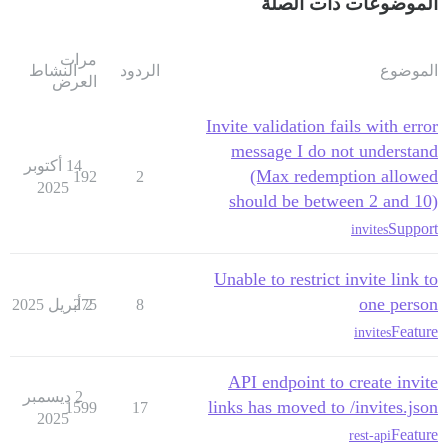
الموضوعات ذات الصلة
مرات
الموضوع
الردود
النشاط
العرض
Invite validation fails with error
message I do not understand
14 أكتوبر
(Max redemption allowed
192
2
2025
should be between 2 and 10)
Support
invites
Unable to restrict invite link to
one person
8
2 أبريل 2025
275
Feature
invites
API endpoint to create invite
2 ديسمبر
links has moved to /invites.json
1599
17
2025
Feature
rest-api