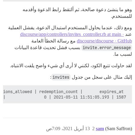
وهو ما ينشئ دعوة صالحة، ثم ألتقط رابط الدعوة وأقدمه
للمستخدم.
ومع ذلك، عندما يحاول المستخدم استبدال الدعوة، يفشل العملية
عند
discourse/app/controllers/invites_controller.rb at main ·
discourse/discourse · GitHub
مع رسالة الخطأ العامة
invite.error_message
بسبب فشل تحديث قاعدة البيانات
لسبب ما.
لقد حاولت تتبع الكود، لكنني لا أرى أي شيء واضح يلفت الانتباه.
إليك مثال على سجل من جدول
invites
:
 1587 | 4b4e........................2307 | example@gmail.com            |             1 |         |             | 2021-04-11 23:51:05.253528 | 2021-04-11 23:51:05.253528 |            |               |                            | f         |                |              0 |                       1 |                0 | 2021-05-11 11:51:05.193

(Sam Saffron)
sam
2
13 أبريل 2021، 7:09ص