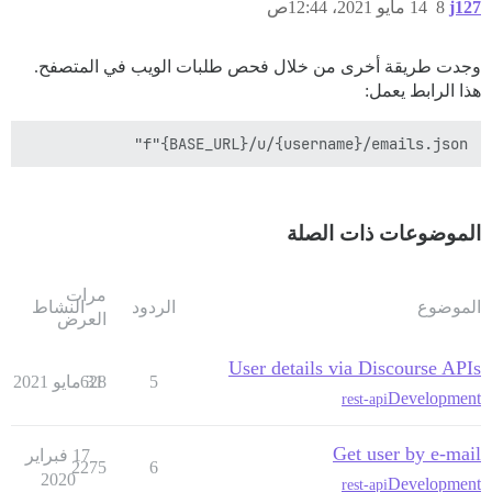
j127
8
14 مايو 2021، 12:44ص
وجدت طريقة أخرى من خلال فحص طلبات الويب في المتصفح.
هذا الرابط يعمل:
f"{BASE_URL}/u/{username}/emails.json"

الموضوعات ذات الصلة
مرات
الموضوع
الردود
النشاط
العرض
User details via Discourse APIs
5
31 مايو 2021
628
Development
rest-api
Get user by e-mail
17 فبراير
2275
6
2020
Development
rest-api