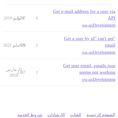
Get e-mail address for a user via
API
6
3 يوليو 2019
1787
Development
rest-api
"Get a user by id" can't get
email
2
10 مايو 2021
879
Development
rest-api
Get user email, emails.json
21 مارس
seems not working
1367
1
2018
Development
rest-api
الصفحة الرئيسية
الفئات
الإرشادات
شروط الخدمة