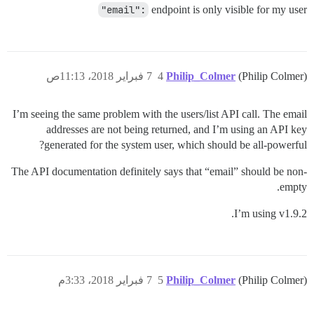
"email":
endpoint is only visible for my user
(Philip Colmer)
Philip_Colmer
4
7 فبراير 2018، 11:13ص
I’m seeing the same problem with the users/list API call. The email
addresses are not being returned, and I’m using an API key
generated for the system user, which should be all-powerful?
The API documentation definitely says that “email” should be non-
empty.
I’m using v1.9.2.
(Philip Colmer)
Philip_Colmer
5
7 فبراير 2018، 3:33م