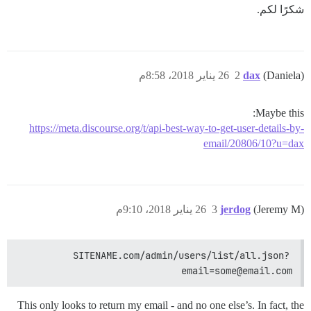
شكرًا لكم.
(Daniela)
dax
2
26 يناير 2018، 8:58م
Maybe this:
https://meta.discourse.org/t/api-best-way-to-get-user-details-by-
email/20806/10?u=dax
(Jeremy M)
jerdog
3
26 يناير 2018، 9:10م
SITENAME.com/admin/users/list/all.json?
email=some@email.com
This only looks to return my email - and no one else’s. In fact, the