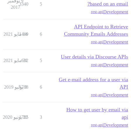
9 نوفمبر
based on an email?
3340
5
2017
Development
rest-api
API Endpoint to Retrieve
Community Emails Addresses
6
14 مايو 2021
1449
Development
rest-api
User details via Discourse APIs
5
31 مايو 2021
632
Development
rest-api
Get e-mail address for a user via
API
6
3 يوليو 2019
1788
Development
rest-api
How to get user by email via
api
3
22 يونيو 2020
1705
Development
rest-api