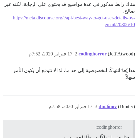
هناك رابط مذكور في عدة مواضيع قد يحتوي على الإجابة، لكنه غير
صالح.
https://meta.discourse.org/t/api-best-way-to-get-user-details-by-
email/20806/10
(Jeff Atwood)
codinghorror
2
17 فبراير 2020، 7:52م
هذا يُعدّ انتهاكًا للخصوصية إلى حد ما، لذا لا تتوقع أن يكون الأمر
سهلاً.
(Dmitry)
dm.linov
3
17 فبراير 2020، 7:58م
codinghorror:
هذا يعتبر انتهاكًا بسيطًا للخصوصية