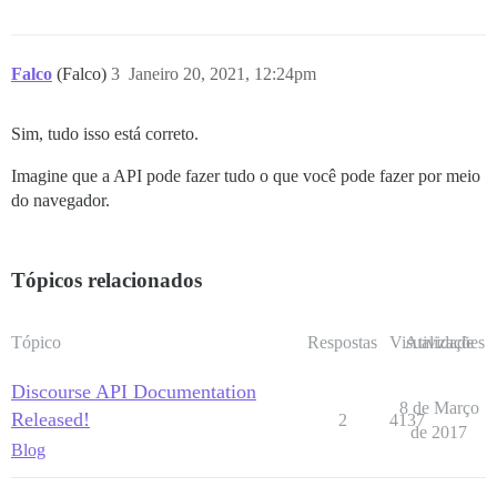
Falco
(Falco)
3
Janeiro 20, 2021, 12:24pm
Sim, tudo isso está correto.
Imagine que a API pode fazer tudo o que você pode fazer por meio
do navegador.
Tópicos relacionados
Tópico
Respostas
Visualizações
Atividade
Discourse API Documentation
8 de Março
Released!
2
4137
de 2017
Blog