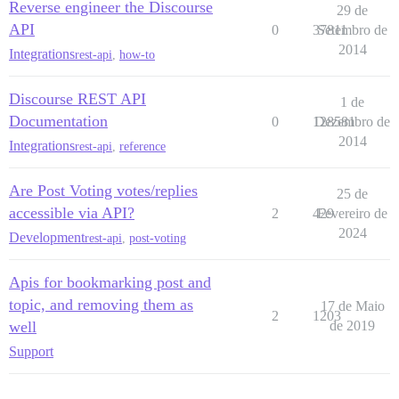
Reverse engineer the Discourse
29 de
API
0
37811
Setembro de
2014
Integrations
rest-api
,
how-to
Discourse REST API
1 de
Documentation
0
128581
Dezembro de
2014
Integrations
rest-api
,
reference
Are Post Voting votes/replies
25 de
accessible via API?
2
429
Fevereiro de
2024
Development
rest-api
,
post-voting
Apis for bookmarking post and
topic, and removing them as
17 de Maio
2
1203
well
de 2019
Support