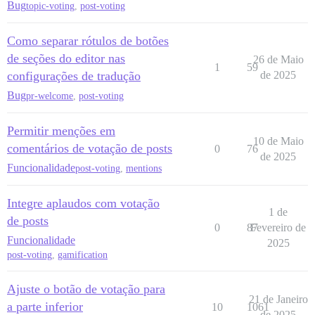
Bug
topic-voting
,
post-voting
Como separar rótulos de botões
de seções do editor nas
26 de Maio
1
59
configurações de tradução
de 2025
Bug
pr-welcome
,
post-voting
Permitir menções em
10 de Maio
comentários de votação de posts
0
76
de 2025
Funcionalidade
post-voting
,
mentions
Integre aplaudos com votação
1 de
de posts
0
87
Fevereiro de
Funcionalidade
2025
post-voting
,
gamification
Ajuste o botão de votação para
21 de Janeiro
a parte inferior
10
1061
de 2025