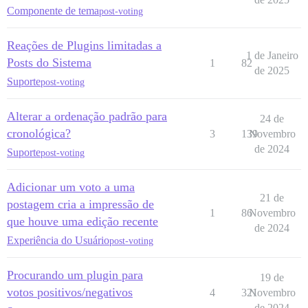
Componente de tema
post-voting
Reações de Plugins limitadas a
1 de Janeiro
Posts do Sistema
1
82
de 2025
Suporte
post-voting
Alterar a ordenação padrão para
24 de
cronológica?
3
139
Novembro
de 2024
Suporte
post-voting
Adicionar um voto a uma
21 de
postagem cria a impressão de
1
86
Novembro
que houve uma edição recente
de 2024
Experiência do Usuário
post-voting
Procurando um plugin para
19 de
votos positivos/negativos
4
321
Novembro
de 2024