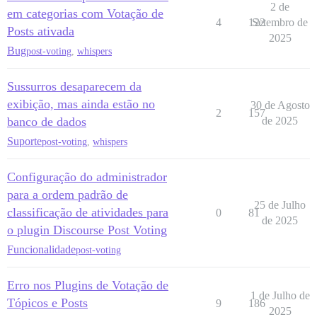
2 de
em categorias com Votação de
4
122
Setembro de
Posts ativada
2025
Bug
post-voting
,
whispers
Sussurros desaparecem da
exibição, mas ainda estão no
30 de Agosto
2
157
banco de dados
de 2025
Suporte
post-voting
,
whispers
Configuração do administrador
para a ordem padrão de
25 de Julho
classificação de atividades para
0
81
de 2025
o plugin Discourse Post Voting
Funcionalidade
post-voting
Erro nos Plugins de Votação de
1 de Julho de
Tópicos e Posts
9
186
2025