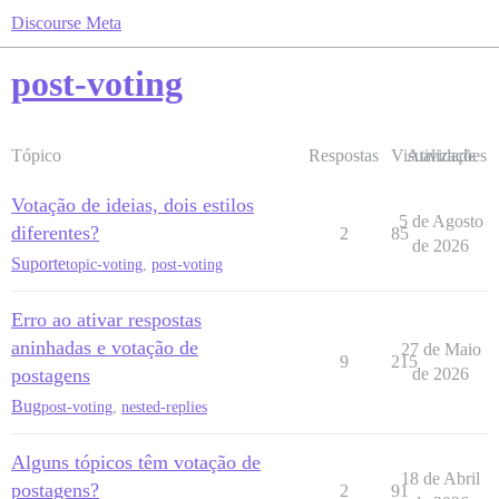
Discourse Meta
post-voting
Tópico
Respostas
Visualizações
Atividade
Votação de ideias, dois estilos
5 de Agosto
diferentes?
2
85
de 2026
Suporte
topic-voting
,
post-voting
Erro ao ativar respostas
aninhadas e votação de
27 de Maio
9
215
postagens
de 2026
Bug
post-voting
,
nested-replies
Alguns tópicos têm votação de
18 de Abril
postagens?
2
91