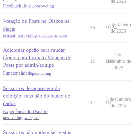
de 2026
Feedback do site
post-voting
Votação de Posts no Discourse
12 de Janeiro
36
21134
Plugin
de 2026
official
,
post-voting
,
included-in-core
Adicionar opção para mudar
5 de
tópico para formato Votação de
12
1289
Dezembro de
Posts por admin/equipe
2025
Funcionalidade
post-voting
Sussurros desaparecem da
exibição, mas não do banco de
1 de Outubro
12
311
dados
de 2025
Experiência do Usuário
post-voting
,
whispers
Sussurros não podem ser vistos