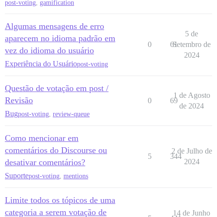
post-voting
,
gamification
Algumas mensagens de erro
5 de
aparecem no idioma padrão em
0
61
Setembro de
vez do idioma do usuário
2024
Experiência do Usuário
post-voting
Questão de votação em post /
1 de Agosto
Revisão
0
69
de 2024
Bug
post-voting
,
review-queue
Como mencionar em
comentários do Discourse ou
2 de Julho de
5
344
desativar comentários?
2024
Suporte
post-voting
,
mentions
Limite todos os tópicos de uma
categoria a serem votação de
14 de Junho