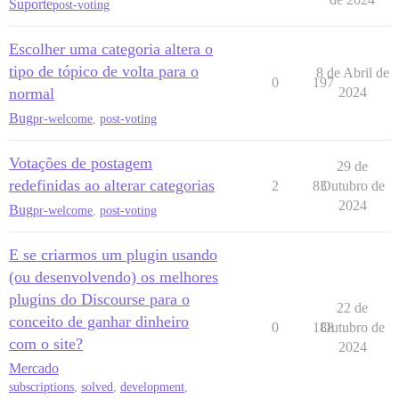
Suporte
post-voting
Escolher uma categoria altera o
tipo de tópico de volta para o
8 de Abril de
0
197
normal
2024
Bug
pr-welcome
,
post-voting
Votações de postagem
29 de
redefinidas ao alterar categorias
2
83
Outubro de
2024
Bug
pr-welcome
,
post-voting
E se criarmos um plugin usando
(ou desenvolvendo) os melhores
plugins do Discourse para o
22 de
conceito de ganhar dinheiro
0
188
Outubro de
com o site?
2024
Mercado
subscriptions
,
solved
,
development
,