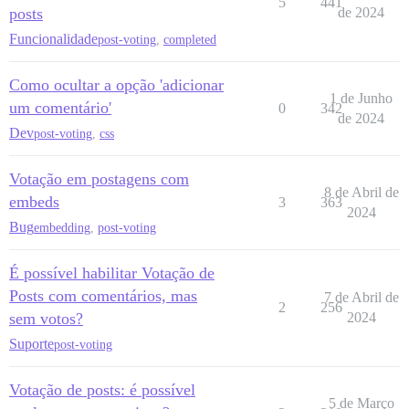
5
441
posts
de 2024
Funcionalidade
post-voting
,
completed
Como ocultar a opção 'adicionar
1 de Junho
um comentário'
0
342
de 2024
Dev
post-voting
,
css
Votação em postagens com
8 de Abril de
embeds
3
363
2024
Bug
embedding
,
post-voting
É possível habilitar Votação de
Posts com comentários, mas
7 de Abril de
2
256
sem votos?
2024
Suporte
post-voting
Votação de posts: é possível
5 de Março