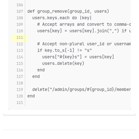
def group_remove(group_id, users)
  users.keys.each do |key|
    # Accept arrays and convert to comma-deli
    users[key] = users[key].join(",") if user
    # Accept non-plural user_id or username, 
    if key.to_s[-1] != "s"
      users["#{key}s"] = users[key]
      users.delete(key)
    end
  end
  delete("/admin/groups/#{group_id}/members.j
end