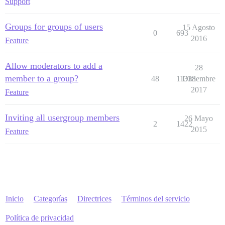
Support
Groups for groups of users
15 Agosto
0
693
2016
Feature
Allow moderators to add a
28
member to a group?
48
11338
Diciembre
2017
Feature
Inviting all usergroup members
26 Mayo
2
1422
2015
Feature
Inicio
Categorías
Directrices
Términos del servicio
Política de privacidad