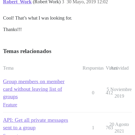
Robert_Work
(Robert Work)
3
30 Mayo, 2019 12:02
Cool! That’s what I was looking for.
Thanks!!!
Temas relacionados
Tema
Respuestas
Vistas
Actividad
Group members on member
card without leaving list of
5 Noviembre
0
412
groups
2019
Feature
API: Get all private messages
20 Agosto
sent to a group
1
763
2021