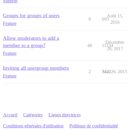
Support
Groups for groups of users
Août 15,
0
693
2016
Feature
Allow moderators to add a
Décembre
member to a group?
48
11334
28, 2017
Feature
Inviting all usergroup members
2
1422
Mai 26, 2015
Feature
Accueil
Catégories
Lignes directrices
Conditions générales d'utilisation
Politique de confidentialité