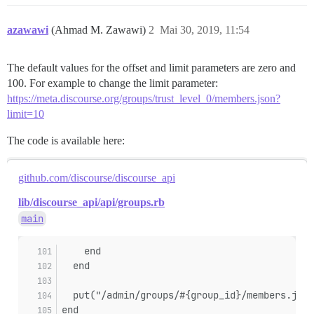
azawawi
(Ahmad M. Zawawi)
2
Mai 30, 2019, 11:54
The default values for the offset and limit parameters are zero and
100. For example to change the limit parameter:
https://meta.discourse.org/groups/trust_level_0/members.json?
limit=10
The code is available here:
github.com/discourse/discourse_api
lib/discourse_api/api/groups.rb
main
    end
  end
  put("/admin/groups/#{group_id}/members.json
end