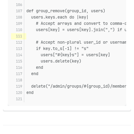
def group_remove(group_id, users)
  users.keys.each do |key|
    # Accept arrays and convert to comma-deli
    users[key] = users[key].join(",") if user
    # Accept non-plural user_id or username, 
    if key.to_s[-1] != "s"
      users["#{key}s"] = users[key]
      users.delete(key)
    end
  end
  delete("/admin/groups/#{group_id}/members.j
end