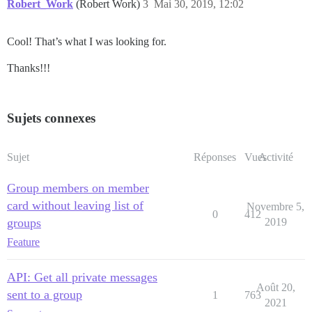
Robert_Work
(Robert Work)
3
Mai 30, 2019, 12:02
Cool! That’s what I was looking for.
Thanks!!!
Sujets connexes
Sujet
Réponses
Vues
Activité
Group members on member
card without leaving list of
Novembre 5,
0
412
groups
2019
Feature
API: Get all private messages
Août 20,
sent to a group
1
763
2021