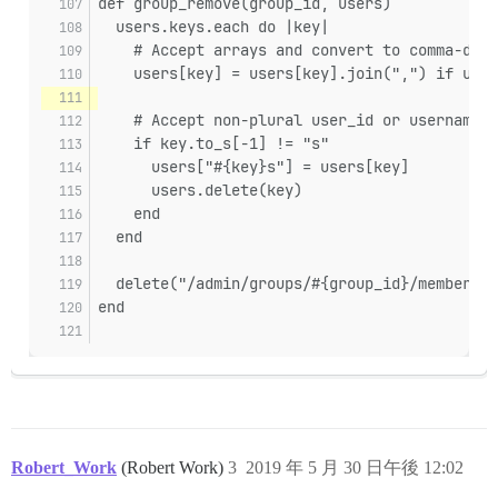
def group_remove(group_id, users)
  users.keys.each do |key|
    # Accept arrays and convert to comma-deli
    users[key] = users[key].join(",") if user
    # Accept non-plural user_id or username, 
    if key.to_s[-1] != "s"
      users["#{key}s"] = users[key]
      users.delete(key)
    end
  end
  delete("/admin/groups/#{group_id}/members.j
end
Robert_Work
(Robert Work)
3
2019 年 5 月 30 日午後 12:02