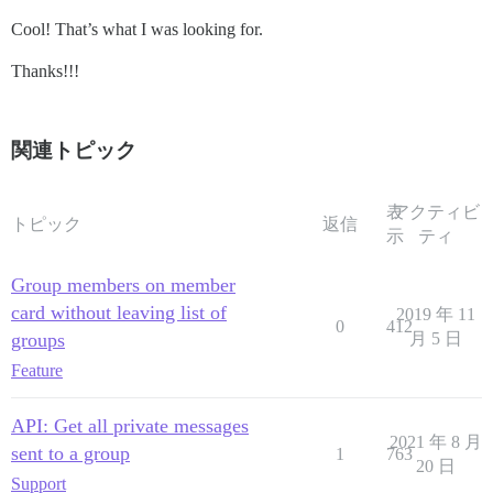
Cool! That’s what I was looking for.
Thanks!!!
関連トピック
表
アクティビ
トピック
返信
示
ティ
Group members on member
card without leaving list of
2019 年 11
0
412
groups
月 5 日
Feature
API: Get all private messages
2021 年 8 月
sent to a group
1
763
20 日
Support