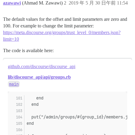
azawawi
(Ahmad M. Zawawi)
2
2019 年 5 月 30 日午前 11:54
The default values for the offset and limit parameters are zero and
100. For example to change the limit parameter:
https://meta.discourse.org/groups/trust_level_0/members.json?
limit=10
The code is available here:
github.com/discourse/discourse_api
lib/discourse_api/api/groups.rb
main
    end
  end
  put("/admin/groups/#{group_id}/members.json
end