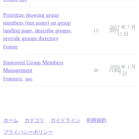
Prioritize showing group
members (not posts) on group
2017 年 7 月
landing page, describe groups,
15
3859
11 日
provide groups directory
Feature
Improved Group Members
2016 年 1 月
Management
30
11460
7 日
Feature
rfc
,
spec
ホーム
カテゴリ
ガイドライン
利用規約
プライバシーポリシー