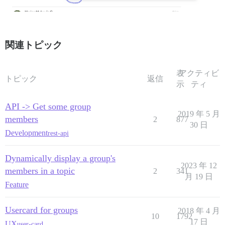
関連トピック
表
アクティビ
トピック
返信
示
ティ
API -> Get some group
2019 年 5 月
members
2
877
30 日
Development
rest-api
Dynamically display a group's
2023 年 12
members in a topic
2
341
月 19 日
Feature
Usercard for groups
2018 年 4 月
10
1792
17 日
UX
user-card