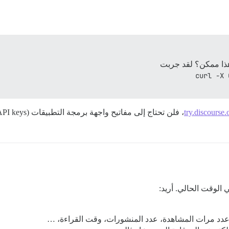
ذا ممكن؟ لقد جربت
curl -X 
try.discourse.
، فلن تحتاج إلى مفاتيح واجهة برمجة التطبيقات (API keys)، حيث ستعمل طلبات
الوقت الحالي. أريد:
دد مرات المشاهدة، عدد المنشورات، وقت القراءة، …