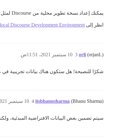
يمكنك إعداد نسخة تطوير محلية من Discourse لمثل هذا العمل. إن القيام بذلك أمر بسيط نسبيًا.
انظر إلى
 local Discourse Development Environment?
(orjanL)
orli
3
10 سبتمبر 2021، 11:51ص
شكرًا للنصيحة! هل ستكون هناك بيانات تجريبية في
(Bhanu Sharma)
itsbhanusharma
4
10 سبتمبر 2021، 12:00م
سيتم تضمين بعض البيانات الافتراضية المبدئية، ولكن