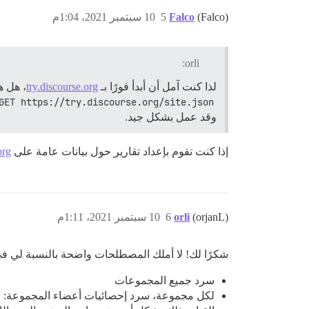
(Falco)
Falco
5
10 سبتمبر 2021، 1:04م
orli:
لذا كنت آمل أن أبدأ فورًا بـ
try.discourse.org
، هل ه
GET https://try.discourse.org/site.json
وقد عمل بشكل جيد.
إذا كنت تقوم بإعداد تقارير حول بيانات عامة على
org
(orjanL)
orli
6
10 سبتمبر 2021، 1:11م
شكرًا لك! لا أملك المصطلحات واضحة بالنسبة لي في 
سرد جميع المجموعات
لكل مجموعة، سرد إحصائيات أعضاء المجموعة: ع