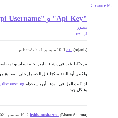
Discourse Meta
"Api-Key" و "Api-Username" لموقع try.discourse.org؟
مطور
rest-api
(orjanL)
orli
1
10 سبتمبر 2021، 10:32ص
مرحبًا، أرغب في إنشاء تقارير إحصائية أسبوعية باستخدام واجهة برمجة 
ولكنني أود البدء مبكرًا قبل الحصول على المفاتيح
لذا كنت أأمل في البدء الآن باستخدام
ry.discourse.org
بشكل جيد.
(Bhanu Sharma)
itsbhanusharma
2
10 سبتمبر 2021، 11:33ص