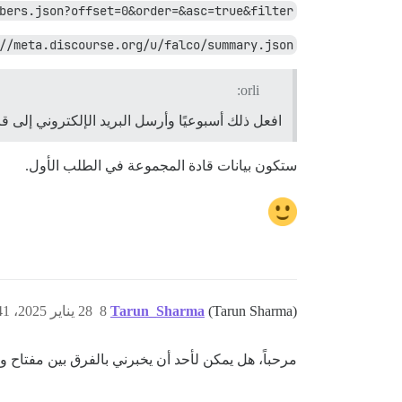
bers.json?offset=0&order=&asc=true&filter=
//meta.discourse.org/u/falco/summary.json
orli:
افعل ذلك أسبوعيًا وأرسل البريد الإلكتروني إلى 
ستكون بيانات قادة المجموعة في الطلب الأول.
(Tarun Sharma)
Tarun_Sharma
8
28 يناير 2025، 10:41ص
مرحباً، هل يمكن لأحد أن يخبرني بالفرق بين مفتاح واجهة برمجة التطبيقات (Api-key) واسم مستخدم واجهة برم