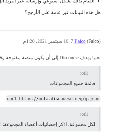
القيام بذلك بشكل أسبوعي وإرساله عبر البريد ال
هل هذه البيانات غير عامة على الأرجح؟
(Falco)
Falco
7
10 سبتمبر 2021، 1:20م
نعم! يهدف Discourse إلى أن يكون منصة مفتوحة وقابلة للزحف افتراضيًا. في الواقع، يمكنك حتى فعل الشيء نفسه على Meta.
orli:
قائمة جميع المجموعات
curl https://meta.discourse.org/g.json
orli:
لكل مجموعة، اذكر إحصائيات أعضاء المجموعة: ا