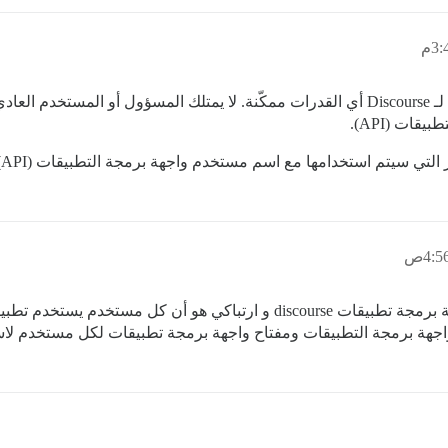
سيحدد اسم مستخدم واجهة برمجة التطبيقات (API) لـ Discourse أي القدرات ممكّنة. لا يمتل
قات (API).
إذًا في السيناريو الخاص بي، أريد فقط استخدام واجهة برمجة تطبيقات discourse
اجهة برمجة التطبيقات ومفتاح واجهة برمجة تطبيقات لكل مستخدم لاس