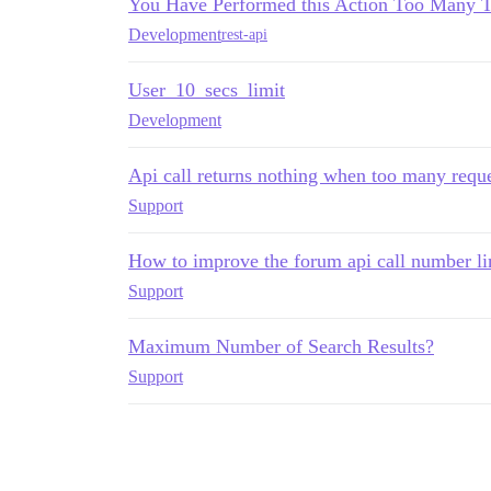
You Have Performed this Action Too Many T
Development
rest-api
User_10_secs_limit
Development
Api call returns nothing when too many requ
Support
How to improve the forum api call number li
Support
Maximum Number of Search Results?
Support