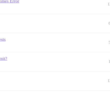
imes Error
1
ests
mit?
1