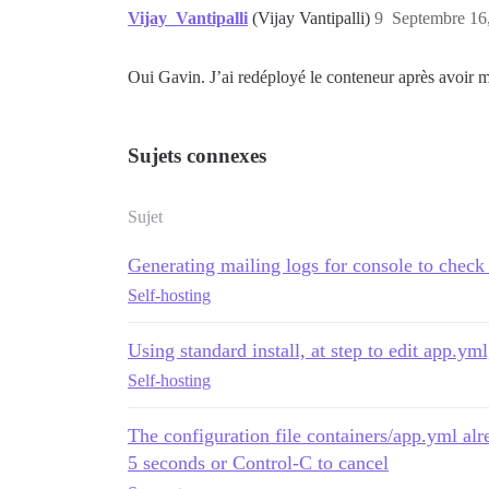
Vijay_Vantipalli
(Vijay Vantipalli)
9
Septembre 16,
Oui Gavin. J’ai redéployé le conteneur après avoir mo
Sujets connexes
Sujet
Generating mailing logs for console to check 
Self-hosting
Using standard install, at step to edit app.y
Self-hosting
The configuration file containers/app.yml alr
5 seconds or Control-C to cancel