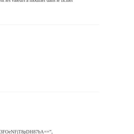
 les valeurs à modifier dans le fichier
U3FOeNFjT8pDH87bA==”,