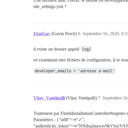
Une dernière aide, Gavin. Je débute en développement
site_settings.yml ?
IAmGav
(Gavin Perch)
6
Septembre 16, 2020, 9:3
il existe un dossier appelé
log/
en examinant mes fichiers de configuration, il se tro
developer_emails = 'adresse e-mail'
Vijay_Vantipalli
(Vijay Vantipalli)
7
Septembre 16,
Traitement par FinishInstallationController#regist
Paramètres : {“utf8”=⇒“✓”,
“authenticity_token”=⇒“NNdsqJauwsv9kVbx