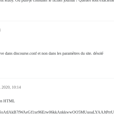
 Ruby. Où puis-je consulter le fichier journal ? Quelles sont exactement
1
uve dans discourse.conf et non dans les paramètres du site. désolé
 2020, 10:14
er en HTML
rVANoAtIAkB7fWAeGf1xe96Erw06kkAnkkwwOO5MUuoaLYAAJtPrr