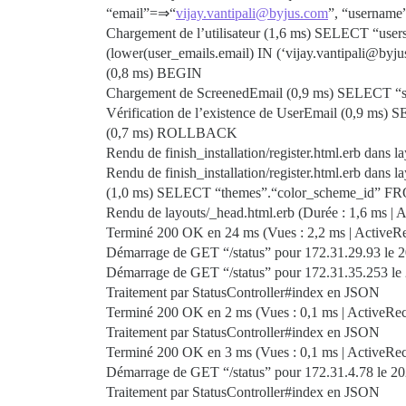
“email”=⇒“
vijay.vantipali@byjus.com
”, “username
Chargement de l’utilisateur (1,6 ms) SELECT “us
(lower(user_emails.email) IN (‘vijay.vantipali@
(0,8 ms) BEGIN
Chargement de ScreenedEmail (0,9 ms) SELECT “
Vérification de l’existence de UserEmail (0,9 m
(0,7 ms) ROLLBACK
Rendu de finish_installation/register.html.erb dans la
Rendu de finish_installation/register.html.erb dans la
(1,0 ms) SELECT “themes”.“color_scheme_id” F
Rendu de layouts/_head.html.erb (Durée : 1,6 ms | A
Terminé 200 OK en 24 ms (Vues : 2,2 ms | ActiveRec
Démarrage de GET “/status” pour 172.31.29.93 le 
Démarrage de GET “/status” pour 172.31.35.253 le
Traitement par StatusController#index en JSON
Terminé 200 OK en 2 ms (Vues : 0,1 ms | ActiveReco
Traitement par StatusController#index en JSON
Terminé 200 OK en 3 ms (Vues : 0,1 ms | ActiveRecor
Démarrage de GET “/status” pour 172.31.4.78 le 2
Traitement par StatusController#index en JSON