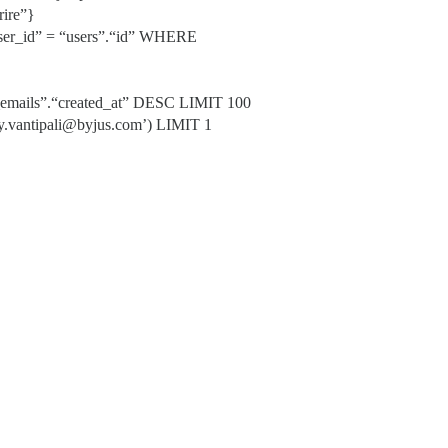
ire”}
user_id” = “users”.“id” WHERE
emails”.“created_at” DESC LIMIT 100
y.vantipali@byjus.com’) LIMIT 1