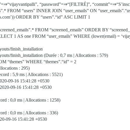
”=⇒“vijayvantipalli”, “password”=⇒“[FILTRÉ]”, “commit”=⇒“S’inscr
ers”.* FROM “users” INNER JOIN “user_emails” ON “user_emails”.“
byjus.com’)) ORDER BY “users”.“id” ASC LIMIT 1
screened_emails”.* FROM “screened_emails” ORDER BY “screened_
s) SELECT 1 AS one FROM “user_emails” WHERE (lower(email) = ‘vija
youts/finish_installation
youts/finish_installation (Durée : 0,7 ms | Allocations : 579)
ROM “themes” WHERE “themes”.“id” = 2
llocations : 295)
ord : 5,9 ms | Allocations : 5521)
2020-09-16 15:41:28 +0530
 2020-09-16 15:41:28 +0530
rd : 0,0 ms | Allocations : 1258)
d : 0,0 ms | Allocations : 336)
020-09-16 15:41:28 +0530