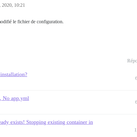
 2020, 10:21
difié le fichier de configuration.
Répo
installation?
ml, No app.yml
eady exists! Stopping existing container in
1