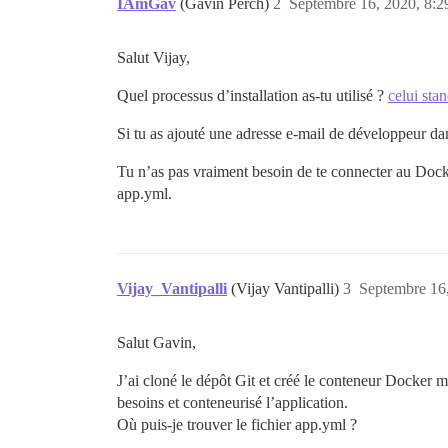
IAmGav
(Gavin Perch)
2
Septembre 16, 2020, 8:2
Salut Vijay,
Quel processus d’installation as-tu utilisé ?
celui sta
Si tu as ajouté une adresse e-mail de développeur dans
Tu n’as pas vraiment besoin de te connecter au Docker
app.yml.
Vijay_Vantipalli
(Vijay Vantipalli)
3
Septembre 16,
Salut Gavin,
J’ai cloné le dépôt Git et créé le conteneur Docker m
besoins et conteneurisé l’application.
Où puis-je trouver le fichier app.yml ?