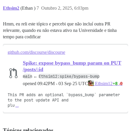
Ethsim2
(Ethan )
7
Outubro 2, 2025, 6:03pm
Hmm, eu reli este tópico e percebi que não incluí outra PR
relevante, quando eu não estava ativo na Universidade e tinha
tempo para codificar
github.com/discourse/discourse
Spike: expose bypass_bump param on PUT
/posts/:id
main
Ethsim12:spike/bypass-bump
←
opened
09:42PM - 03 Sep 25 UTC
+8
-0
Ethsim12
This PR adds an optional `bypass_bump` parameter 
to the post update API and

plu
…
Tópicos relacionados