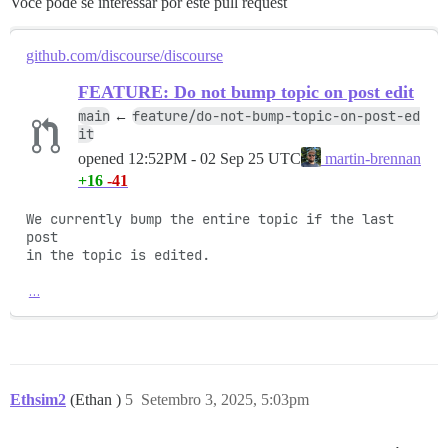
Você pode se interessar por este pull request
github.com/discourse/discourse
FEATURE: Do not bump topic on post edit
main
feature/do-not-bump-topic-on-post-ed
←
it
opened
12:52PM - 02 Sep 25 UTC
martin-brennan
+16
-41
We currently bump the entire topic if the last 
post

in the topic is edited.

…
Ethsim2
(Ethan )
5
Setembro 3, 2025, 5:03pm