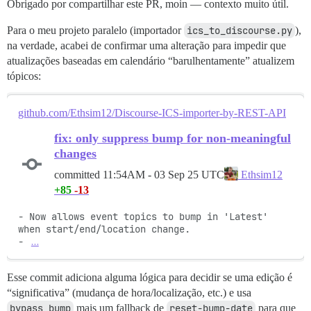
Obrigado por compartilhar este PR, moin — contexto muito útil.
Para o meu projeto paralelo (importador
ics_to_discourse.py
),
na verdade, acabei de confirmar uma alteração para impedir que
atualizações baseadas em calendário “barulhentamente” atualizem
tópicos:
github.com/Ethsim12/Discourse-ICS-importer-by-REST-API
fix: only suppress bump for non-meaningful
changes
committed
11:54AM - 03 Sep 25 UTC
Ethsim12
+85
-13
- Now allows event topics to bump in 'Latest' 
when start/end/location change.

- 
…
Esse commit adiciona alguma lógica para decidir se uma edição é
“significativa” (mudança de hora/localização, etc.) e usa
bypass_bump
mais um fallback de
reset-bump-date
para que