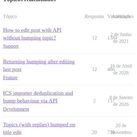
Tópico
Respostas
Visualizações
Atividade
How to edit post with API
2 de Junho
without bumping topic?
12
1384
de 2021
Support
Returning bumping after editing
16 de Abril
last post
12
486
de 2026
Feature
ICS importer deduplication and
8 de Janeiro
bump behaviour via API
2
137
de 2026
Development
Topics (with replies) bumped on
20 de
title edit
20
730
Novembro