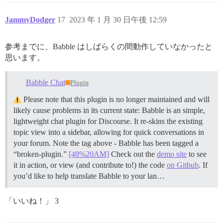
WARNING:

JammyDodger
17
2023 年 1 月 30 日午後 12:59
非公式のプラグインが含まれているようです。

問題が発生している場合は、無効にしてから再構築してみてください
参考までに、Babble はしばらくの間動作していなかったと
公式リストについては https://github.com/discourse/discou
思います。
========================================

community.bfs-filmeditor.de の Discourse バージョン: TYP
Babble Chat
localhost の Discourse バージョン: TYPO3 CMS

Plugin
Please note that this plugin is no longer maintained and will
==================== MEMORY INFORMATION ==============
likely cause problems in its current state: Babble is an simple,
RAM (MB): 4039

lightweight chat plugin for Discourse. It re-skins the existing
topic view into a sidebar, allowing for quick conversations in
              total        used        free      shar
your forum. Note the tag above - Babble has been tagged a
Mem:           3944        1272        1236        10
“broken-plugin.”
[48%20AM]
Check out the
demo site
to see
Swap:             0           0           0

it in action, or view (and contribute to!) the code
on Github
. If
==================== DISK SPACE CHECK ================
you’d like to help translate Babble to your lan…
---------- OS Disk Space ----------

Filesystem      Size  Used Avail Use% Mounted on

/dev/vda1        78G   60G   18G  78% /

「いいね！」 3
---------- Container Disk Space ----------
