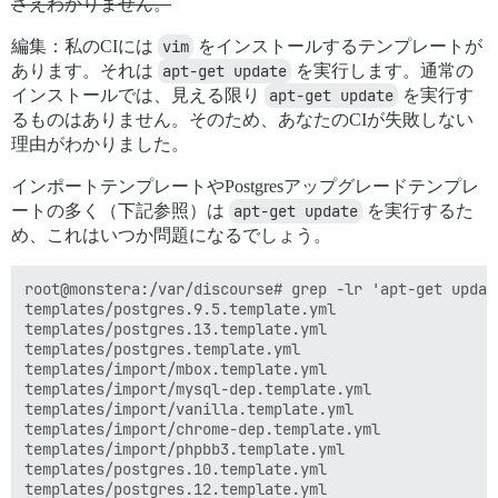
さえわかりません。
編集：私のCIには
vim
をインストールするテンプレートが
あります。それは
apt-get update
を実行します。通常の
インストールでは、見える限り
apt-get update
を実行す
るものはありません。そのため、あなたのCIが失敗しない
理由がわかりました。
インポートテンプレートやPostgresアップグレードテンプレ
ートの多く（下記参照）は
apt-get update
を実行するた
め、これはいつか問題になるでしょう。
root@monstera:/var/discourse# grep -lr 'apt-get update
templates/postgres.9.5.template.yml

templates/postgres.13.template.yml

templates/postgres.template.yml

templates/import/mbox.template.yml

templates/import/mysql-dep.template.yml

templates/import/vanilla.template.yml

templates/import/chrome-dep.template.yml

templates/import/phpbb3.template.yml

templates/postgres.10.template.yml

templates/postgres.12.template.yml
