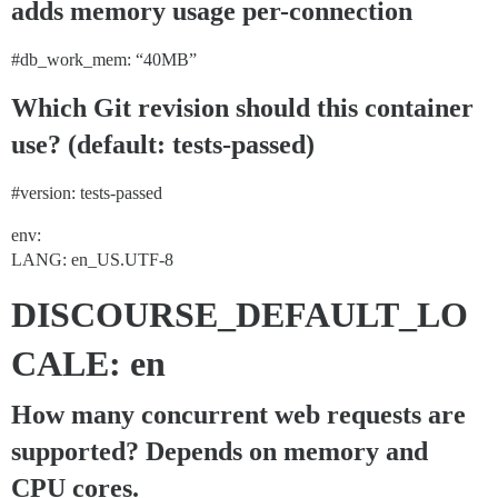
adds memory usage per-connection
#db_work_mem:
“40MB”
Which Git revision should this container
use? (default: tests-passed)
#version:
tests-passed
env:
LANG: en_US.UTF-8
DISCOURSE_DEFAULT_LO
CALE: en
How many concurrent web requests are
supported? Depends on memory and
CPU cores.