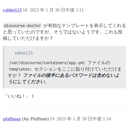
Filesystem      Size  Used Avail Use% Mounted on

overlay          78G   60G   18G  78% /

rahim123
18
2023 年 1 月 30 日午後 1:11
/dev/vda1        78G   60G   18G  78% /shared

/dev/vda1        78G   60G   18G  78% /var/log

discourse-doctor
が有効なテンプレートを表示してくれる
==================== DISK INFORMATION ================
と思っていたのですが、そうではないようです。これも投
Disk /dev/vda: 80 GiB, 85899345920 bytes, 167772160 se
Units: sectors of 1 * 512 = 512 bytes

稿していただけますか？
Sector size (logical/physical): 512 bytes / 512 bytes

I/O size (minimum/optimal): 512 bytes / 512 bytes

rahim123:
Disklabel type: gpt

Disk identifier: C1F9A1FE-534C-4DAC-9299-5CC180C29DCE

/var/discourse/containers/app.yml
ファイルの
templates:
セクションをここに貼り付けていただけま
Device      Start       End   Sectors  Size Type

/dev/vda1  227328 167772126 167544799 79.9G Linux file
すか？
ファイルの後半にあるパスワードは含めないよ
/dev/vda14   2048     10239      8192    4M BIOS boot

うにしてください
。
/dev/vda15  10240    227327    217088  106M Microsoft 
Partition table entries are not in disk order.

「いいね！」 1
pfaffman
(Jay Pfaffman)
19
2023 年 1 月 30 日午後 1:14