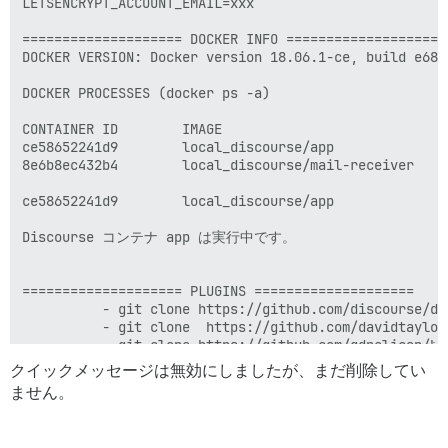
LETSENCRYPT_ACCOUNT_EMAIL=xxx

==================== DOCKER INFO ====================

DOCKER VERSION: Docker version 18.06.1-ce, build e68fc
DOCKER PROCESSES (docker ps -a)

CONTAINER ID        IMAGE                           C
ce58652241d9        local_discourse/app             “
8e6b8ec432b4        local_discourse/mail-receiver   “
ce58652241d9        local_discourse/app             “
Discourse コンテナ app は実行中です。

==================== PLUGINS ====================

          - git clone https://github.com/discourse/doc
          - git clone  https://github.com/davidtaylor
          - git clone https://github.com/gdpelican/bab
          - git clone https://github.com/angusmcleod/
クイックメッセージは無効にしましたが、まだ削除してい
          - git clone https://github.com/angusmcleod/
ません。
          - git clone https://github.com/discourse/di
          - git clone https://github.com/discourse/di
          - git clone https://github.com/davidtaylorh