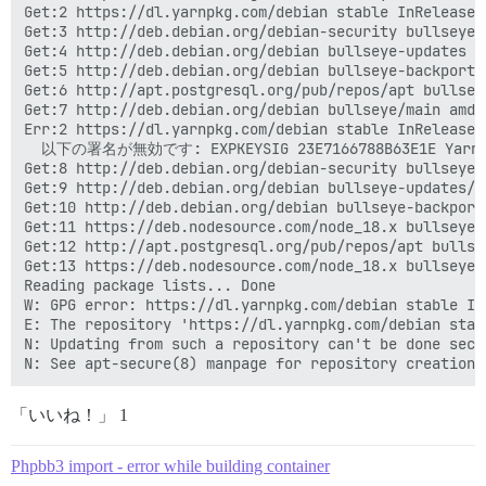
Get:2 https://dl.yarnpkg.com/debian stable InRelease [
Get:3 http://deb.debian.org/debian-security bullseye-
Get:4 http://deb.debian.org/debian bullseye-updates In
Get:5 http://deb.debian.org/debian bullseye-backports
Get:6 http://apt.postgresql.org/pub/repos/apt bullsey
Get:7 http://deb.debian.org/debian bullseye/main amd6
Err:2 https://dl.yarnpkg.com/debian stable InRelease

  以下の署名が無効です: EXPKEYSIG 23E7166788B63E1E Yarn Pa
Get:8 http://deb.debian.org/debian-security bullseye-
Get:9 http://deb.debian.org/debian bullseye-updates/m
Get:10 http://deb.debian.org/debian bullseye-backport
Get:11 https://deb.nodesource.com/node_18.x bullseye 
Get:12 http://apt.postgresql.org/pub/repos/apt bullse
Get:13 https://deb.nodesource.com/node_18.x bullseye/
Reading package lists... Done

W: GPG error: https://dl.yarnpkg.com/debian stable In
E: The repository 'https://dl.yarnpkg.com/debian stab
N: Updating from such a repository can't be done secu
「いいね！」 1
Phpbb3 import - error while building container