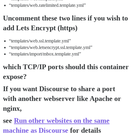
“templates/web.ratelimited.template.yml”
Uncomment these two lines if you wish to
add Lets Encrypt (https)
“templates/web.ssl.template.yml”
“templates/web.letsencrypt.ssl.template.yml”
“templates/import/mbox.template.yml”
which TCP/IP ports should this container
expose?
If you want Discourse to share a port
with another webserver like Apache or
nginx,
see
Run other websites on the same
machine as Discourse
for details