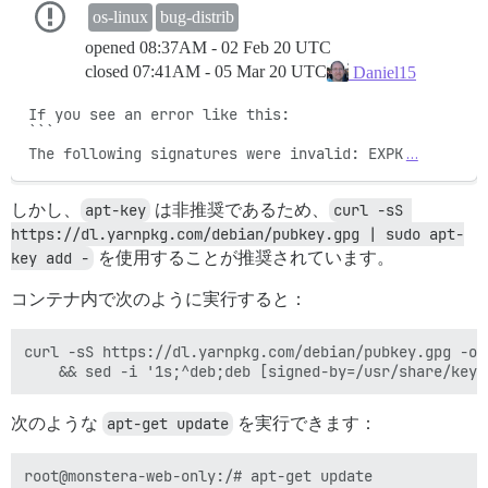
os-linux
bug-distrib
opened
08:37AM - 02 Feb 20 UTC
closed
07:41AM - 05 Mar 20 UTC
Daniel15
If you see an error like this:

```

The following signatures were invalid: EXPK
…
しかし、
apt-key
は非推奨であるため、
curl -sS 
https://dl.yarnpkg.com/debian/pubkey.gpg | sudo apt-
key add -
を使用することが推奨されています。
コンテナ内で次のように実行すると：
curl -sS https://dl.yarnpkg.com/debian/pubkey.gpg -o 
次のような
apt-get update
を実行できます：
root@monstera-web-only:/# apt-get update
