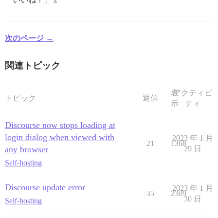
次のページ →
関連トピック
表
アクティビ
トピック
返信
示
ティ
Discourse now stops loading at
login dialog when viewed with
2023 年 1 月
21
1368
any browser
29 日
Self-hosting
Discourse update error
2023 年 1 月
35
2309
30 日
Self-hosting