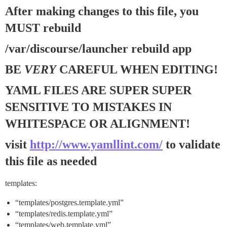
After making changes to this file, you
MUST rebuild
/var/discourse/launcher rebuild app
BE
VERY
CAREFUL WHEN EDITING!
YAML FILES ARE SUPER SUPER
SENSITIVE TO MISTAKES IN
WHITESPACE OR ALIGNMENT!
visit
http://www.yamllint.com/
to validate
this file as needed
templates:
“templates/postgres.template.yml”
“templates/redis.template.yml”
“templates/web.template.yml”