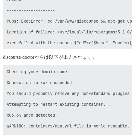
--------------------

Pups::ExecError: cd /var/www/discourse && apt-get upd
Location of failure: /usr/local/lib/ruby/gems/3.1.0/g
discourse-doctorからは以下が出力されます。
Checking your domain name . . .

Connection to xxx succeeded.

You should probably remove any non-standard plugins an
Attempting to restart existing container. . .

x86_64 arch detected.

WARNING: containers/app.yml file is world-readable. Y