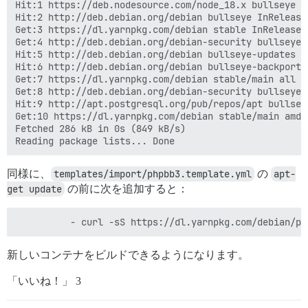
Hit:1 https://deb.nodesource.com/node_18.x bullseye In
Hit:2 http://deb.debian.org/debian bullseye InRelease

Get:3 https://dl.yarnpkg.com/debian stable InRelease [
Get:4 http://deb.debian.org/debian-security bullseye-
Hit:5 http://deb.debian.org/debian bullseye-updates In
Hit:6 http://deb.debian.org/debian bullseye-backports 
Get:7 https://dl.yarnpkg.com/debian stable/main all Pa
Get:8 http://deb.debian.org/debian-security bullseye-
Hit:9 http://apt.postgresql.org/pub/repos/apt bullseye
Get:10 https://dl.yarnpkg.com/debian stable/main amd6
Fetched 286 kB in 0s (849 kB/s)

同様に、
templates/import/phpbb3.template.yml
の
apt-
get update
の前に次を追加すると：
新しいコンテナをビルドできるようになります。
「いいね！」 3