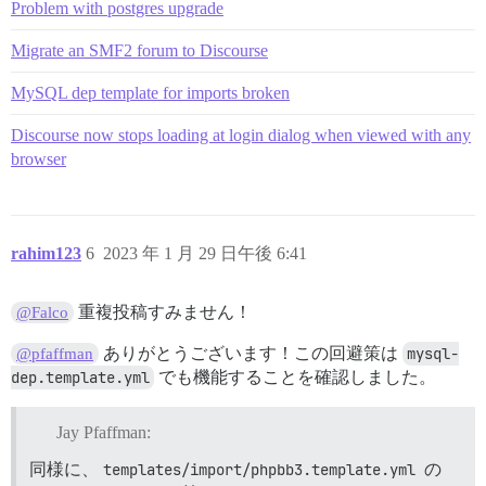
Problem with postgres upgrade
Migrate an SMF2 forum to Discourse
MySQL dep template for imports broken
Discourse now stops loading at login dialog when viewed with any
browser
rahim123
6
2023 年 1 月 29 日午後 6:41
重複投稿すみません！
@Falco
ありがとうございます！この回避策は
mysql-
@pfaffman
dep.template.yml
でも機能することを確認しました。
Jay Pfaffman:
同様に、
templates/import/phpbb3.template.yml
の