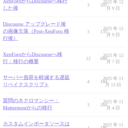
XenForoからDiscourseへ移行
2025 年 12
3
205
した後
月 9 日
Discourse アップグレード後
2025 年 12
の画像欠落（Post-XenForo 移
3
135
月 9 日
行後）
XenForoからDiscourseへ移
2025 年 12
12
680
行：移行の概要
月 7 日
サーバー負荷を軽減する遅延
2025 年 11
4
184
リベイクスクリプト
月 13 日
質問のネクロマンシー：
2025 年 11
3
284
Mattermostからの移行
月 4 日
カスタムインポータソースは
2025 年 11
4
186