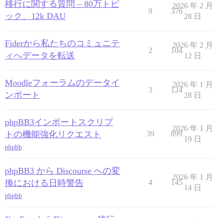
移行に関する質問 – 80万トピ
2026 年 2 月
9
376
ック、12k DAU
28 日
Fiderから私たちのコミュニテ
2026 年 2 月
2
104
ィへデータを転送
12 日
Moodleフォーラムのデータイ
2026 年 1 月
3
124
ンポート
28 日
phpBB3インポートスクリプ
2026 年 1 月
トの機能強化リクエスト
39
899
19 日
phpbb
phpBB3 から Discourse への変
2026 年 1 月
換における日時警告
4
145
14 日
phpbb