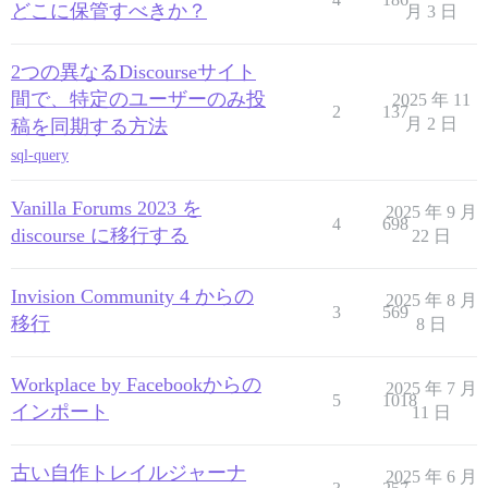
どこに保管すべきか？
月 3 日
2つの異なるDiscourseサイト
間で、特定のユーザーのみ投
2025 年 11
2
137
月 2 日
稿を同期する方法
sql-query
Vanilla Forums 2023 を
2025 年 9 月
4
698
discourse に移行する
22 日
Invision Community 4 からの
2025 年 8 月
3
569
移行
8 日
Workplace by Facebookからの
2025 年 7 月
5
1018
インポート
11 日
古い自作トレイルジャーナ
2025 年 6 月