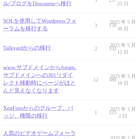
3
257
ル/ブログをDiscourseへ移行
25 日
SQLを使用してWordpressフォ
2025 年 5 月
3
159
ーラムを移行する
30 日
2025 年 5 月
Talkyardからの移行
2
532
12 日
www.サブドメインからforum.
サブドメインへの301リダイ
2025 年 3 月
12
380
レクト移動時にページがほと
16 日
んど見えなくなります
XenForoからのグループ、バ
2025 年 3 月
1
125
ッジ、権限の移行
2 日
人気のビデオゲームフォーラ
2025 年 2 月