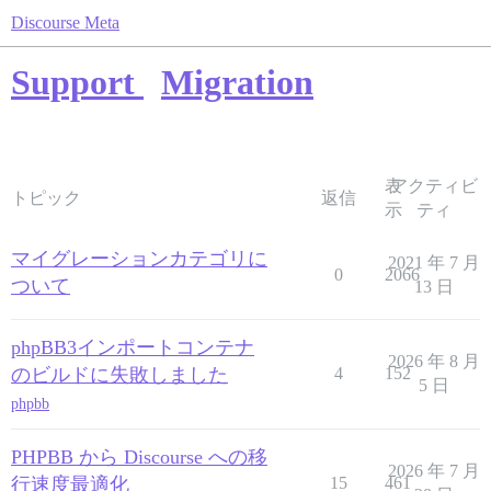
Discourse Meta
Support
Migration
表
アクティビ
トピック
返信
示
ティ
マイグレーションカテゴリに
2021 年 7 月
0
2066
ついて
13 日
phpBB3インポートコンテナ
2026 年 8 月
のビルドに失敗しました
4
152
5 日
phpbb
PHPBB から Discourse への移
2026 年 7 月
行速度最適化
15
461