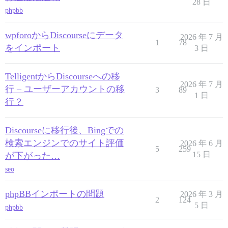
28 日
phpbb
wpforoからDiscourseにデータ
2026 年 7 月
1
78
をインポート
3 日
TelligentからDiscourseへの移
2026 年 7 月
行 – ユーザーアカウントの移
3
89
1 日
行？
Discourseに移行後、Bingでの
検索エンジンでのサイト評価
2026 年 6 月
5
259
15 日
が下がった…
seo
phpBBインポートの問題
2026 年 3 月
2
124
5 日
phpbb