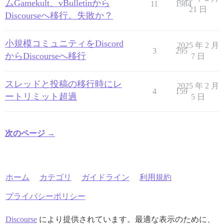
ムGamekult、vBulletinから
11
1984
21 日
Discourseへ移行。失敗か？
小規模コミュニティをDiscord
2025 年 2 月
3
295
からDiscourseへ移行
7 日
スレッドと投稿の移行時にレ
2025 年 2 月
4
159
ートリミット超過
5 日
次のページ →
ホーム
カテゴリ
ガイドライン
利用規約
プライバシーポリシー
Discourse
により提供されています。最適な表示のために、