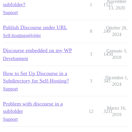
Novembre
subfolder?
1
1527
13, 2020
Support
Publish Discourse under URL
Ottobre 28,
8
249
2024
Self-hosting
subfolder
Discourse embedded on my WP
Gennaio 3,
3
1450
2018
Development
How to Set Up Discourse in a
Dicembre 1,
Subdirectory for Self-Hosting?
3
345
2024
Support
Problem with discourse in a
Marzo 16,
subfolder
12
3211
2019
Support