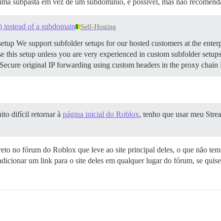
 uma subpasta em vez de um subdomínio, é possível, mas não recomend
) instead of a subdomain
Self-Hosting
etup We support subfolder setups for our hosted customers at the enterp
his setup unless you are very experienced in custom subfolder setups. 
cure original IP forwarding using custom headers in the proxy chain R
o difícil retornar à
página inicial do Roblox
, tenho que usar meu Stre
eto no fórum do Roblox que leve ao site principal deles, o que não te
dicionar um link para o site deles em qualquer lugar do fórum, se quis