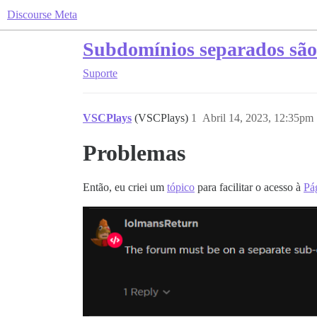
Discourse Meta
Subdomínios separados são 
Suporte
VSCPlays
(VSCPlays)
1
Abril 14, 2023, 12:35pm
Problemas
Então, eu criei um
tópico
para facilitar o acesso à
Pá