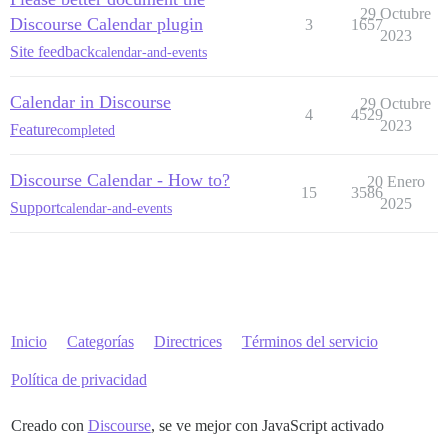
29 Octubre
Discourse Calendar plugin
3
1657
2023
Site feedback
calendar-and-events
Calendar in Discourse
29 Octubre
4
4529
2023
Feature
completed
Discourse Calendar - How to?
20 Enero
15
3586
2025
Support
calendar-and-events
Inicio
Categorías
Directrices
Términos del servicio
Política de privacidad
Creado con
Discourse
, se ve mejor con JavaScript activado