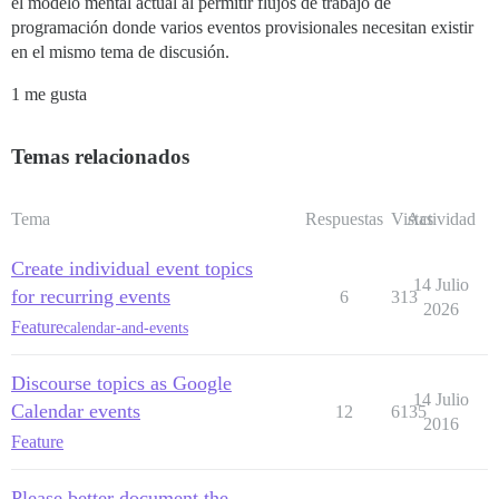
el modelo mental actual al permitir flujos de trabajo de
programación donde varios eventos provisionales necesitan existir
en el mismo tema de discusión.
1 me gusta
Temas relacionados
Tema
Respuestas
Vistas
Actividad
Create individual event topics
14 Julio
for recurring events
6
313
2026
Feature
calendar-and-events
Discourse topics as Google
14 Julio
Calendar events
12
6135
2016
Feature
Please better document the