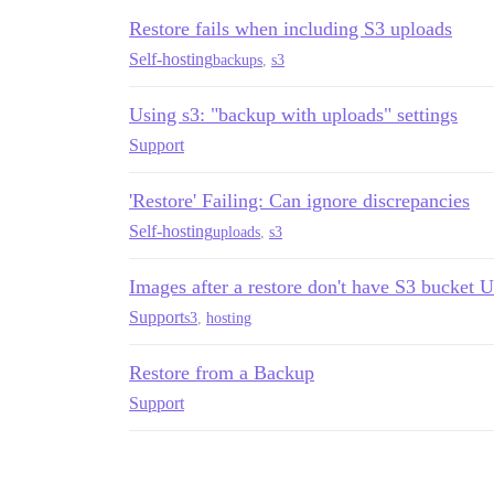
Restore fails when including S3 uploads
Self-hosting
backups
,
s3
Using s3: "backup with uploads" settings
Support
'Restore' Failing: Can ignore discrepancies
Self-hosting
uploads
,
s3
Images after a restore don't have S3 bucket
Support
s3
,
hosting
Restore from a Backup
Support