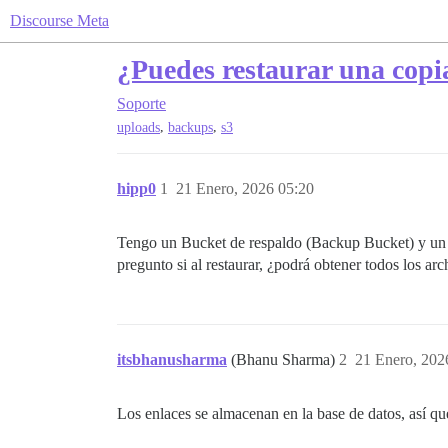
Discourse Meta
¿Puedes restaurar una copia
Soporte
,
,
uploads
backups
s3
hipp0
1
21 Enero, 2026 05:20
Tengo un Bucket de respaldo (Backup Bucket) y un 
pregunto si al restaurar, ¿podrá obtener todos los a
itsbhanusharma
(Bhanu Sharma)
2
21 Enero, 202
Los enlaces se almacenan en la base de datos, así q