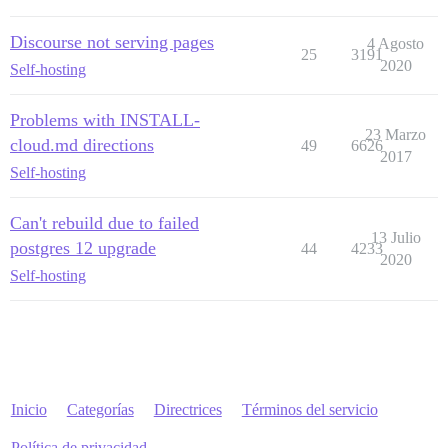
Discourse not serving pages
4 Agosto
25
3191
2020
Self-hosting
Problems with INSTALL-
23 Marzo
cloud.md directions
49
6626
2017
Self-hosting
Can't rebuild due to failed
13 Julio
postgres 12 upgrade
44
4233
2020
Self-hosting
Inicio
Categorías
Directrices
Términos del servicio
Política de privacidad