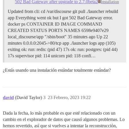
502 Bad Gateway after upgrade to 2.7.0beta2
Installation
Updated from cli: cd /var/discourse git pull ./launcher rebuild
app Everything went ok but I got 502 Bad Gateway error.
docker ps CONTAINER ID IMAGE COMMAND
CREATED STATUS PORTS NAMES 6598e9407e29
local_discourse/app "/sbin/boot" 35 minutes ago Up 22
minutes 0.0.0.0:2045->80/tcp app ./launcher logs app (105)
exiting ok: run: redis: (pid 47) 17s ok: run: postgres: (pid 44)
17s supervisor pid: 114 unicorn pid: 118 confi…
¿Estás usando una instalación estándar totalmente estándar?
david
(David Taylor)
3
23 Febrero, 2023 19:22
Dada la fecha, lo más probable es que esté relacionado con un
cambio en el explorador de datos que causó algunos problemas. Lo
hemos revertido, así que si vuelves a intentar la reconstrucción,