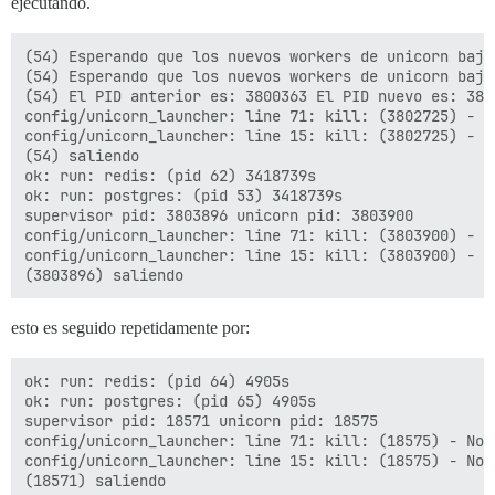
ejecutando.
(54) Esperando que los nuevos workers de unicorn bajo
(54) Esperando que los nuevos workers de unicorn bajo
(54) El PID anterior es: 3800363 El PID nuevo es: 3802
config/unicorn_launcher: line 71: kill: (3802725) - No
config/unicorn_launcher: line 15: kill: (3802725) - No
(54) saliendo

ok: run: redis: (pid 62) 3418739s

ok: run: postgres: (pid 53) 3418739s

supervisor pid: 3803896 unicorn pid: 3803900

config/unicorn_launcher: line 71: kill: (3803900) - No
config/unicorn_launcher: line 15: kill: (3803900) - No
esto es seguido repetidamente por:
ok: run: redis: (pid 64) 4905s

ok: run: postgres: (pid 65) 4905s

supervisor pid: 18571 unicorn pid: 18575

config/unicorn_launcher: line 71: kill: (18575) - No s
config/unicorn_launcher: line 15: kill: (18575) - No s