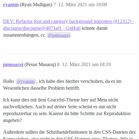
ryantm
(Ryan Mulligan)
7
12. März 2021 um 18:08
DEV: Refactor font and category background importers (#12312) ·
discourse/discourse@4071af1 · GitHub
könnte damit
zusammenhängen, cc
@pmusaraj
pmusaraj
(Penar Musaraj)
8
12. März 2021 um 18:19
Hallo
, ich habe dies hierher verschoben, da es im
@ryantm
Wesentlichen dasselbe Problem betrifft.
Ich kann dies mit dem Graceful-Theme hier auf Meta nicht
nachvollziehen. Auch auf deiner Seite scheint es mir nicht
reproduzierbar zu sein. Kannst du bitte Schritte zur Reproduktion
angeben?
Außerdem sollten die Schriftartdefinitionen in den CSS-Dateien des
Kerns stehen, also nicht in den CSS-Dateien eines Themes. Wie in