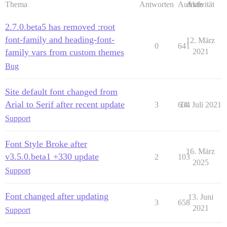
Thema
Antworten
Aufrufe
Aktivität
2.7.0.beta5 has removed :root
font-family and heading-font-
12. März
0
641
family vars from custom themes
2021
Bug
Site default font changed from
Arial to Serif after recent update
3
634
14. Juli 2021
Support
Font Style Broke after
16. März
v3.5.0.beta1 +330 update
2
103
2025
Support
Font changed after updating
13. Juni
3
658
2021
Support