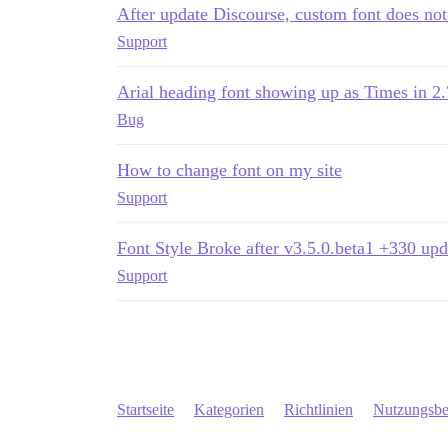
After update Discourse, custom font does not 
Support
Arial heading font showing up as Times in 2.
Bug
How to change font on my site
Support
Font Style Broke after v3.5.0.beta1 +330 upd
Support
Startseite
Kategorien
Richtlinien
Nutzungsb