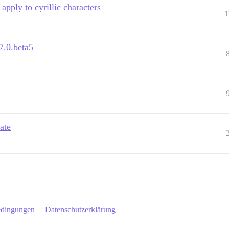
apply to cyrillic characters
1
7.0.beta5
ate
edingungen
Datenschutzerklärung