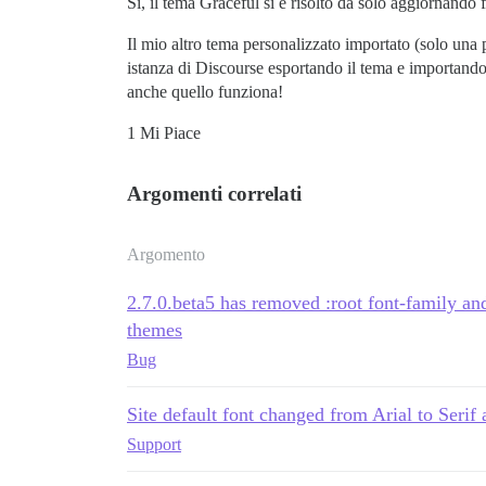
Sì, il tema Graceful si è risolto da solo aggiornando
Il mio altro tema personalizzato importato (solo una
istanza di Discourse esportando il tema e importando
anche quello funziona!
1 Mi Piace
Argomenti correlati
Argomento
2.7.0.beta5 has removed :root font-family a
themes
Bug
Site default font changed from Arial to Serif 
Support