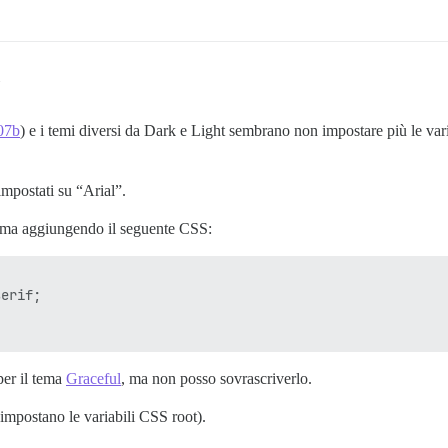
07b
) e i temi diversi da Dark e Light sembrano non impostare più le var
 impostati su “Arial”.
lema aggiungendo il seguente CSS:
erif;

per il tema
Graceful
, ma non posso sovrascriverlo.
impostano le variabili CSS root).