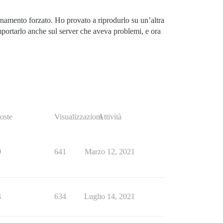
rnamento forzato. Ho provato a riprodurlo su un’altra
mportarlo anche sul server che aveva problemi, e ora
oste
Visualizzazioni
Attività
0
641
Marzo 12, 2021
3
634
Luglio 14, 2021