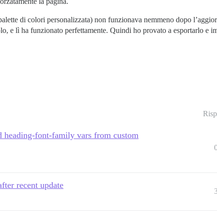
 forzatamente la pagina.
 palette di colori personalizzata) non funzionava nemmeno dopo l’aggio
lo, e lì ha funzionato perfettamente. Quindi ho provato a esportarlo e i
Risp
nd heading-font-family vars from custom
after recent update