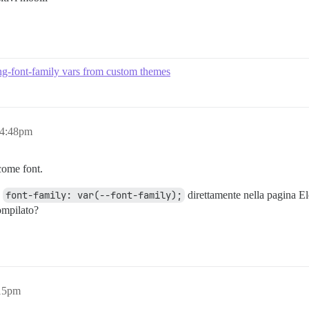
ing-font-family vars from custom themes
 4:48pm
come font.
o
font-family: var(--font-family);
direttamente nella pagina E
ompilato?
:15pm