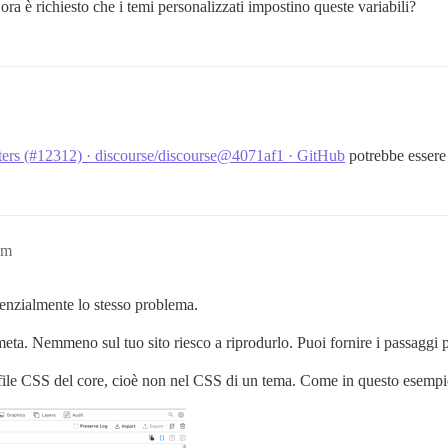
a è richiesto che i temi personalizzati impostino queste variabili?
ters (#12312) · discourse/discourse@4071af1 · GitHub
potrebbe essere
pm
senzialmente lo stesso problema.
eta. Nemmeno sul tuo sito riesco a riprodurlo. Puoi fornire i passaggi 
ei file CSS del core, cioè non nel CSS di un tema. Come in questo esempi