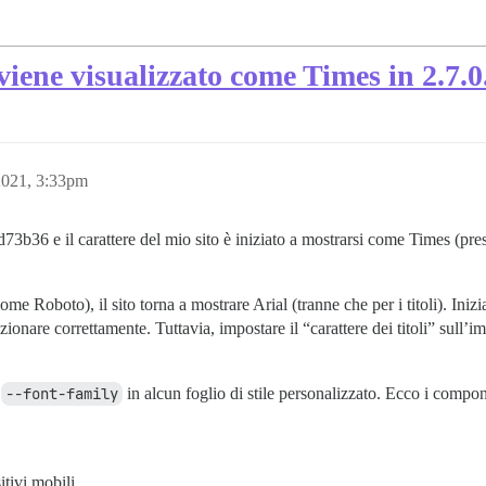
l viene visualizzato come Times in 2.7.
2021, 3:33pm
73b36 e il carattere del mio sito è iniziato a mostrarsi come Times (pr
(come Roboto), il sito torna a mostrare Arial (tranne che per i titoli). In
onare correttamente. Tuttavia, impostare il “carattere dei titoli” sull’i
e
--font-family
in alcun foglio di stile personalizzato. Ecco i compone
itivi mobili