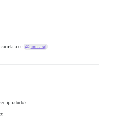
 correlato cc
@pmusaraj
per riprodurlo?
o: