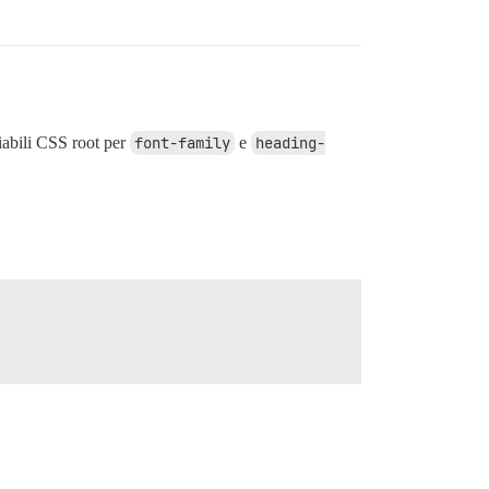
iabili CSS root per
font-family
e
heading-