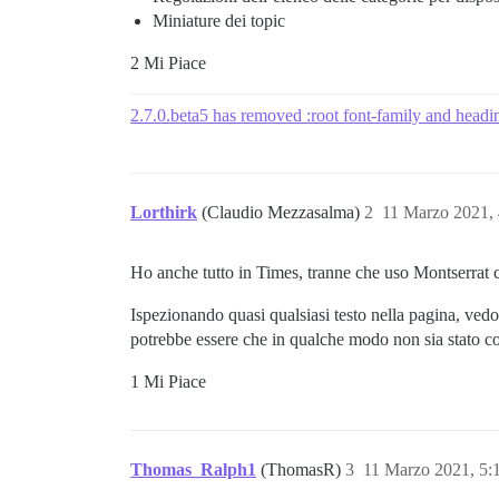
Miniature dei topic
2 Mi Piace
2.7.0.beta5 has removed :root font-family and head
Lorthirk
(Claudio Mezzasalma)
2
11 Marzo 2021,
Ho anche tutto in Times, tranne che uso Montserrat 
Ispezionando quasi qualsiasi testo nella pagina, ved
potrebbe essere che in qualche modo non sia stato c
1 Mi Piace
Thomas_Ralph1
(ThomasR)
3
11 Marzo 2021, 5