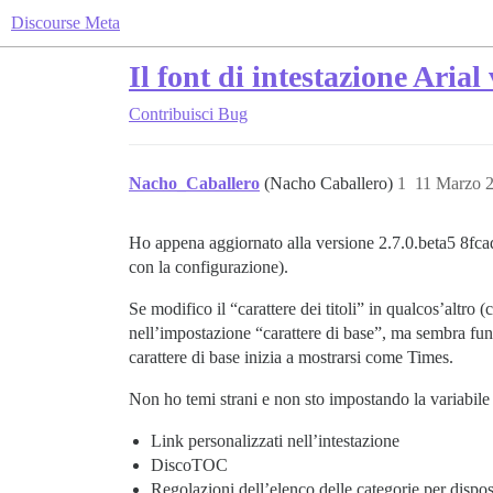
Discourse Meta
Il font di intestazione Aria
Contribuisci
Bug
Nacho_Caballero
(Nacho Caballero)
1
11 Marzo 
Ho appena aggiornato alla versione 2.7.0.beta5 8fcad
con la configurazione).
Se modifico il “carattere dei titoli” in qualcos’altro 
nell’impostazione “carattere di base”, ma sembra funzi
carattere di base inizia a mostrarsi come Times.
Non ho temi strani e non sto impostando la variabil
Link personalizzati nell’intestazione
DiscoTOC
Regolazioni dell’elenco delle categorie per dispos